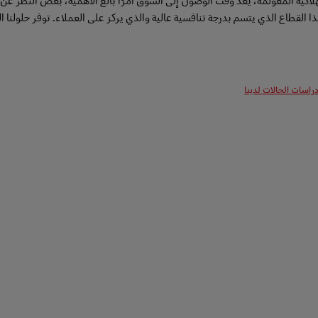
لاكية المعولمة، يعد وقت الوصول إلى السوق أمرًا بالغ الأهمية، بغض النظر عن م
 القطاع الذي يتسم بدرجة تنافسية عالية والذي يركز على العملاء. توفر حلولنا ا
اسات الحالات لدينا