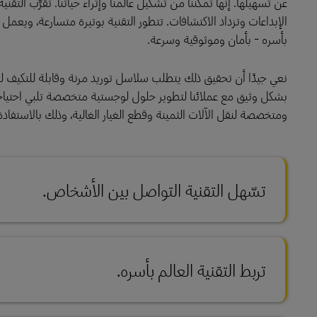
عن تسهيلها. إنها تُمكِّننا من تشكيل عالمنا وإثراء حياتنا. تُقرِّب الت
الإبداعات وتزداد الاكتشافات. تتطور التقنية بوتيرة متسارعة، ويعمل
بأسره - بأمان وموثوقية وسرعة.
نعي جيدًا أن تحقيق ذلك يتطلب سلاسل توريد مرنة وقابلة للتكيف 
بشكل وثيق مع عملائنا لتطوير حلول لوجستية متخصصة تلبي احتياجات 
ومتخصصة لنقل الآلات الثمينة وقطع الغيار الغالية، وذلك بالاستفادة من شبكتنا التي تربط أكث
تسّهل التقنية التواصل بين الأشخاص.
تربط التقنية العالم بأسره.