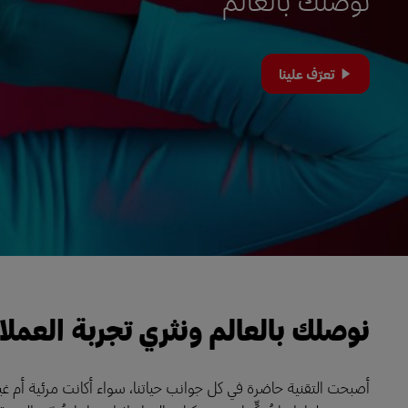
LifeTrack
تعرّف علينا
تعرَّف على البوابات
نوصلك بالعالم ونثري تجربة العملا
أصبحت التقنية حاضرة في كل جوانب حياتنا، سواء أكانت مرئية أم غير 