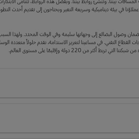
قنية المسافات بيننا. وتُنشئ روابط بيننا. وبفضل هذه الروابط، تتنامى الابتكارا
 عملاؤنا في بيئة ديناميكية وسريعة التغير ويحتاجون إلى تقديم أحدث التطور
لضمان وصول البضائع إلى وجهاتها سليمة وفي الوقت المحدد. ولهذا السبب
القطاع التقني. في مساعينا لتعزيز الاستدامة، نقدم حلولاً متعددة الوس
ر من 220 دولة وإقليمًا على مستوى العالم.