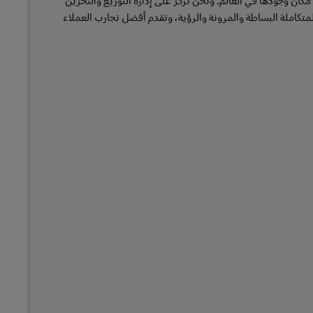
كان وجودها في العالم. ونحن نركز على إدارة التوزيع والتخزين
لمتكاملة البساطة والمرونة والرؤية، وتقدم أفضل تجارب العملاء