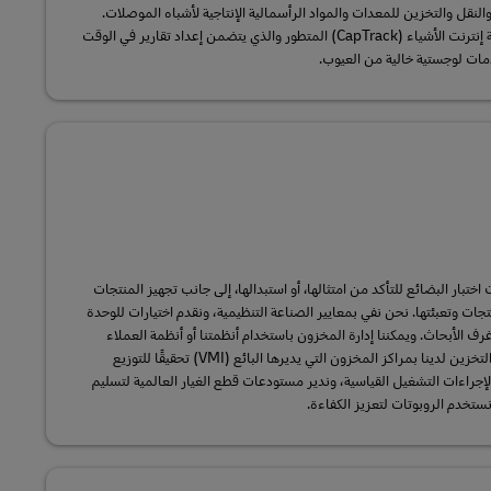
النقل والتخزين للمعدات والمواد الرأسمالية الإنتاجية لأشباه الموصلات.
ونوفر رؤية عالمية من خلال حل مراقبة إنترنت الأشياء (CapTrack) المتطور والذي يتضمن إعداد تقارير في الوقت
خدمات لوجستية خالية من العيوب.
ار البضائع للتأكد من امتثالها، أو استبدالها، إلى جانب تجهيز المنتجات
تجات وتعبئتها. نحن نفي بمعايير الصناعة التنظيمية، ونقدم اختيارات للوحدة
ف الأبحاث. ويمكننا إدارة المخزون باستخدام أنظمتنا أو أنظمة العملاء
وتقديم تقارير مخصصة. تتميز وحدات التخزين لدينا بمراكز المخزون التي يديرها البائع (VMI) تحقيقًا للتوزيع
 لإجراءات التشغيل القياسية، وندير مستودعات قطع الغيار العالمية لتسليم
تخدم الروبوتات لتعزيز الكفاءة.