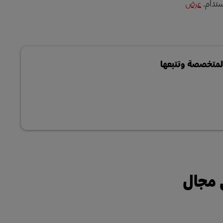
عرض
المتخصصة وتتبعها
مات اللوجستية لأشباه الموصلات لدى DHL في مجال