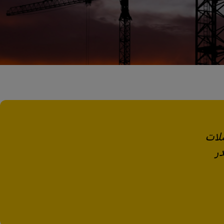
صلات
ر