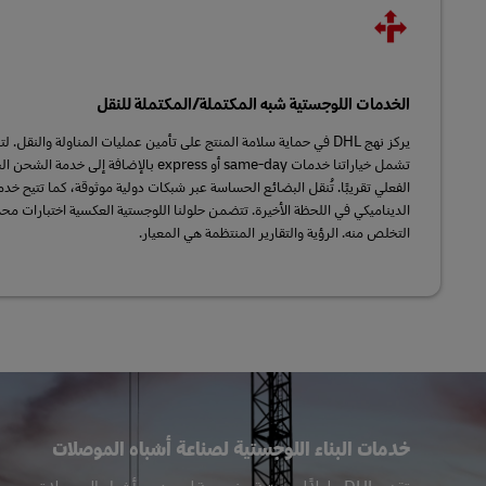
الخدمات اللوجستية شبه المكتملة/المكتملة للنقل
يركز نهج DHL في حماية سلامة المنتج على تأمين عمليات المناولة والنقل
تشمل خياراتنا خدمات same-day أو express بالإض
الفعلي تقريبًا. تُنقل البضائع الحساسة عبر شبكات دولية موثوقة، كما تتيح خدما
الديناميكي في اللحظة الأخيرة. تتضمن حلولنا اللوجستية العكسية اختبارات محد
التخلص منه. الرؤية والتقارير المنتظمة هي المعيار.
خدمات البناء اللوجستية لصناعة أشباه الموصلات