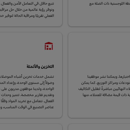
طة اللوجستية ذات الصلة مع
تتبع حافل في التعامل الآمن والفعال و
الفعلي تقريبًا ومراقبة الحالة لتوفير 
التخزين والأتمتة
تبارها. ويمكننا نشر موظفينا
تشمل خدمات تخزين أشباه الموصلات اختب
ودعات ومراكز التوزيع. كما يمكن
وصولاً إلى مستوى الوحدة، وإعداد المن
ملاء النهائيين مباشرةً لتقليل التكاليف
الواحدة، ولدينا موظفون مدربون على غر
ة ذات قيمة مضافة للعملاء، منها
الفعال. نتعامل مع تخريد المواد وفقًا
عناصر التصنيع في الوقت المناسب، ونس