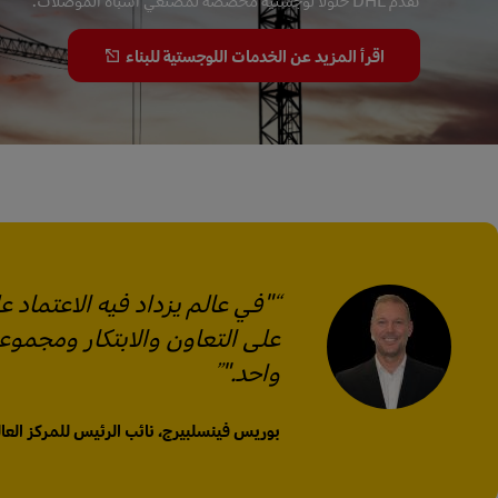
تقدم DHL حلولاً لوجستية مخصصة لمصنعي أشباه الموصلات.
اقرأ المزيد عن الخدمات اللوجستية للبناء
"في عالم يزداد فيه الاعتماد 
على التعاون والابتكار ومجمو
واحد."
بوريس فينسلبيرج، نائب الرئيس للمركز العالمي للتميز - ogistics