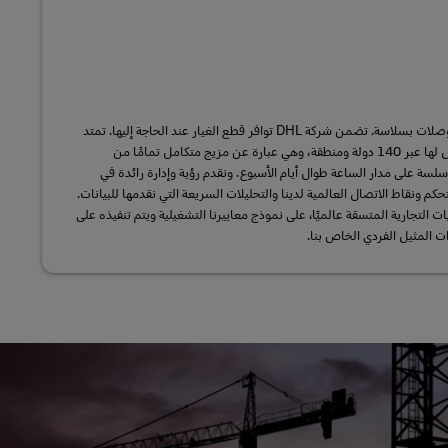
ويلزم مواصلة عمليات إنتاج أشباه الموصلات بسلاسة. تضمن شركة DHL توافر قطع الغيار عند الحاجة إليها. تمتد
شبكتنا للخدمات اللوجستية التي لا مثيل لها عبر 140 دولة ومنطقة، وهي عبارة عن مزيج متكامل تمامًا من
سلسة على مدار الساعة طوال أيام الأسبوع. ونقدم رؤية وإدارة رائدة في
حكم ونقاط الاتصال العالمية لدينا والتحليلات السريعة التي نقدمها للبيانات.
ت التجارية المتسقة عالميًا، على نموذج معاييرنا التشغيلية ويتم تنفيذه على
ت المثيل الفردي الخاص بنا.