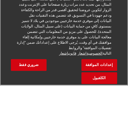
المثال، من تحديد عدد مرات زيارة صفحاتنا على الإنترنت وعدد
الزوار لتكوين عروضنا لتحقيق أقصى قدر من الراحة والكفاءة
ودعم جهودنا في التسويق. قد تتضمن هذه التقنيات نقل
البيانات إلى موفري خدمة خارجيين موجودين في بلاد لا تتميز
بمستوى كافٍ من حماية البيانات (على سبيل المثال، الولايات
توعية بشأن أساليب الغش
المتحدة). للحصول على مزيدٍ من المعلومات التي تتضمن
معالجة البيانات على يد موفري خدمة خارجيين وإمكانية إلغاء
إخطار قانوني
موافقتك في أي وقت، يُرجى الاطلاع على إعداداتك ضمن "إدارة
تفضيلات الموافقة" والروابط
شروط الاستخدام
التالية
الخصوصيةإشعار
قانونيإشعار
إخطار الخصوصية
إعدادات الموافقة
ضروري فقط
معلومات إضافية
الكلقبول
إعدادات ملفات تعريف الارتباط
تابعنا