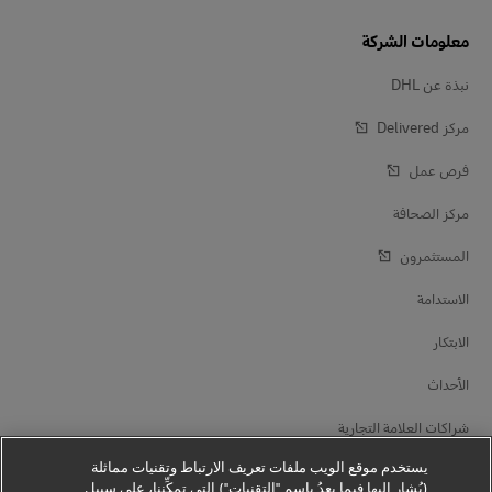
معلومات الشركة
نبذة عن DHL
مركز Delivered‎
فرص عمل
مركز الصحافة
المستثمرون
الاستدامة
الابتكار
الأحداث
شراكات العلامة التجارية
يستخدم موقع الويب ملفات تعريف الارتباط وتقنيات مماثلة
(يُشار إليها فيما بعدُ باسم "التقنيات") التي تمكِّننا، على سبيل