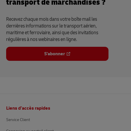
transport de marchandises ?
Recevez chaque mois dans votre boîte mail les
dernières informations sur le transport aérien,
maritime et ferroviaire, ainsi que des invitations
régulières à nos webinaires en ligne.
S'abonner
Pied
Liens d’accès rapides
de
page
Service Client