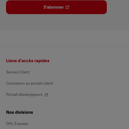
S'abonner
Pied
Liens d’accès rapides
de
page
Service Client
Connexion au portail client
Portail développeurs
Nos divisions
DHL Express