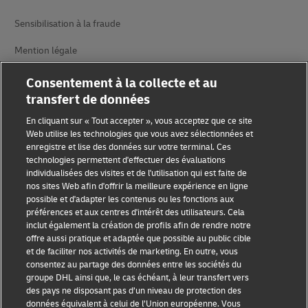
Sensibilisation à la fraude
Mention légale
Conditions d’utilisation
Consentement à la collecte et au
transfert de données
Avis de confidentialité
En cliquant sur « Tout accepter », vous acceptez que ce site
Informations complémentaires
Web utilise les technologies que vous avez sélectionnées et
enregistre et lise des données sur votre terminal. Ces
Paramètres des cookies
technologies permettent d'effectuer des évaluations
individualisées des visites et de l'utilisation qui est faite de
nos sites Web afin d'offrir la meilleure expérience en ligne
Suivez-nous
possible et d'adapter les contenus ou les fonctions aux
préférences et aux centres d'intérêt des utilisateurs. Cela
inclut également la création de profils afin de rendre notre
offre aussi pratique et adaptée que possible au public cible
et de faciliter nos activités de marketing. En outre, vous
consentez au partage des données entre les sociétés du
2026 © - all rights reserved
groupe DHL ainsi que, le cas échéant, à leur transfert vers
des pays ne disposant pas d’un niveau de protection des
données équivalent à celui de l’Union européenne. Vous