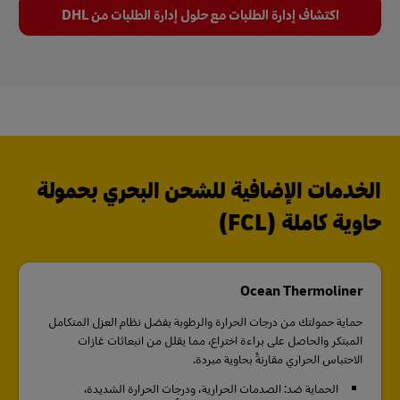
اكتشاف إدارة الطلبات مع حلول إدارة الطلبات من DHL
الخدمات الإضافية للشحن البحري بحمولة
حاوية كاملة (FCL)
Ocean Thermoliner
حماية حمولتك من درجات الحرارة والرطوبة بفضل نظام العزل المتكامل
المبتكر والحاصل على براءة اختراع، مما يقلل من انبعاثات غازات
الاحتباس الحراري مقارنةً بحاوية مبردة.
الحماية ضد: الصدمات الحرارية، ودرجات الحرارة الشديدة،