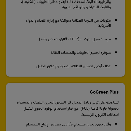
والرطوبة العالية/المنخفضة للغاية، وأمطار الحاويات (التكثيف)،
والتلوث المتبادل، والروائح الكريهة
مكونات من الدرجة الغذائية متوافقة مع إدارة الغذاء والدواء
الأمريكية
مريحة: سهل التركيب (7-10 دقائق، شخص واحد)
متوفرة لجميع الحاويات والمنصات النقالة
غطاء أرضي لضمان النظافة الصحية والإغلاق الكامل
GoGreen Plus
تساعدك على تولي ريادة المجال في الشحن البحري النظيف والمستدام
بحمولة حاوية كاملة (FCL)، مع خيار استخدام الوقود الحيوي لتقليل
انبعاثات الكربون الرئيسية.
وقود حيوي بحري مستدام حقًا يفي بمعايير الإنتاج المستدام