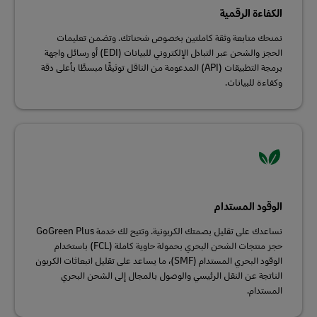
الكفاءة الرقمية
نمنحك متابعة وثقة كاملتين بخصوص شحناتك. وتضمن تعليمات
الحجز والشحن عبر التبادل الإلكتروني للبيانات (EDI) أو رسائل واجهة
برمجة التطبيقات (API) المدعومة من الناقل توثيقًا مبسطًا بأعلى دقة
وكفاءة للبيانات.
الوقود المستدام
نساعدك على تقليل بصمتك الكربونية. وتتيح لك خدمة GoGreen Plus
حجز منتجات الشحن البحري بحمولة حاوية كاملة (FCL) باستخدام
الوقود البحري المستدام (SMF)، ما يساعد على تقليل انبعاثات الكربون
الناتجة عن النقل الرئيسي والوصول بالمجال إلى الشحن البحري
المستدام.