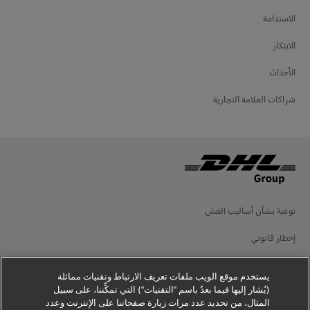
الاستدامة
الابتكار
الأحداث
شراكات العلامة التجارية
توعية بشأن أساليب الغش
إخطار قانوني
شروط الاستخدام
يستخدم موقع الويب ملفات تعريف الارتباط وتقنيات مماثلة
إخطار الخصوصية
(يُشار إليها فيما بعدُ باسم "التقنيات") التي تمكِّننا، على سبيل
المثال، من تحديد عدد مرات زيارة صفحاتنا على الإنترنت وعدد