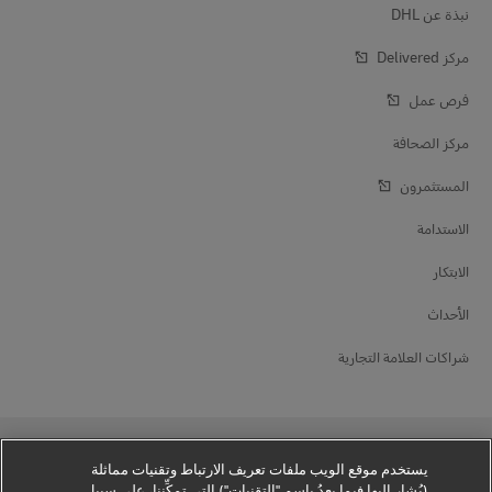
نبذة عن DHL
مركز Delivered‎
فرص عمل
مركز الصحافة
المستثمرون
الاستدامة
الابتكار
الأحداث
شراكات العلامة التجارية
يستخدم موقع الويب ملفات تعريف الارتباط وتقنيات مماثلة
(يُشار إليها فيما بعدُ باسم "التقنيات") التي تمكِّننا، على سبيل