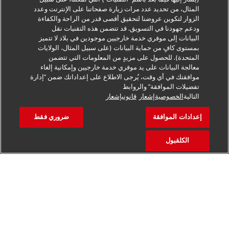
المثال، من تحديد عدد مرات زيارة صفحاتنا على الإنترنت وعدد
توعية بشأن أساليب الغش
الزوار لتكوين عروضنا لتحقيق أقصى قدر من الراحة والكفاءة
ودعم جهودنا في التسويق. قد تتضمن هذه التقنيات نقل
إخطار قانوني
البيانات إلى موفري خدمة خارجيين موجودين في بلاد لا تتميز
بمستوى كافٍ من حماية البيانات (على سبيل المثال، الولايات
المتحدة). للحصول على مزيدٍ من المعلومات التي تتضمن
شروط الاستخدام
معالجة البيانات على يد موفري خدمة خارجيين وإمكانية إلغاء
موافقتك في أي وقت، يُرجى الاطلاع على إعداداتك ضمن "إدارة
إخطار الخصوصية
تفضيلات الموافقة" والروابط
التالية
الخصوصيةإشعار
قانونيإشعار
معلومات إضافية
إعدادات الموافقة
ضروري فقط
إعدادات ملفات تعريف الارتباط
الكلقبول
تابعنا
البحث عن المكتب المحلي لديك
2026 © - جميع الحقوق محفوظة
التواصل مع خبير
احصل على عرض أسعار