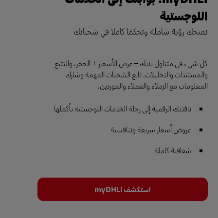
اللوجستية
نمنحك رؤية شاملة وتحكمًا كاملاً في شحناتك
كل شيء في متناول يديك – عرض الأسعار + الحجز، والتتبع
والمستندات والتحليلات. تابع الشحنات المهمة وشارك
المعلومات مع الزملاء والعملاء والموردين.
نافذتك الرقمية إلى رحلة الخدمات اللوجستية بأكملها
عروض أسعار سريعة وتنافسية
شفافية كاملة
استكشف myDHLi