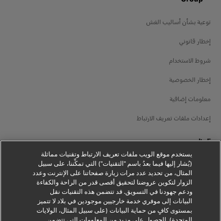
توعية بشأن أساليب الغش
إخطار قانوني
شروط الاستخدام
إخطار الخصوصية
معلومات إضافية
إعدادات ملفات تعريف الارتباط
تابعنا
يستخدم موقع الويب ملفات تعريف الارتباط وتقنيات مماثلة
(يُشار إليها فيما بعدُ باسم "التقنيات") التي تمكِّننا، على سبيل
المثال، من تحديد عدد مرات زيارة صفحاتنا على الإنترنت وعدد
الزوار لتكوين عروضنا لتحقيق أقصى قدر من الراحة والكفاءة
ودعم جهودنا في التسويق. قد تتضمن هذه التقنيات نقل
2026 © - جميع الحقوق محفوظة
البيانات إلى موفري خدمة خارجيين موجودين في بلاد لا تتميز
بمستوى كافٍ من حماية البيانات (على سبيل المثال، الولايات
المتحدة). للحصول على مزيدٍ من المعلومات التي تتضمن