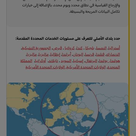
والإرجاع القياسية في نطاق محدد ويوم محدد، بالإضافة إلى خيارات
تكامل البيانات المريحة والبسيطة.
حدد بلدك الأصلي للتعرف على مستويات الخدمات المحددة المقدمة:
أستراليا
,
النمسا
,
بلجيكا
,
كندا
,
كرواتيا
,
قبرص
,
الجمهورية التشيكية
,
الدنمارك
,
فنلندا
,
فرنسا
,
اليونان
,
أيرلندا
,
إيطاليا
,
ماليزيا
,
ماليزيا
,
هولندا,
بولندا
,
البرتغال
,
إسبانيا
,
السويد
,
تايلاند
,
أوكرانيا
,
المملكة
المتحدة
,
الولايات المتحدة الأمريكية, الولايات المتحدة الأمريكية