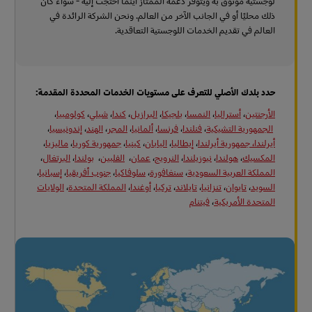
لوجستية موثوق به ويتوفر دعمه الممتاز أينما احتجت إليه - سواء كان
ذلك محليًا أو في الجانب الآخر من العالم. ونحن الشركة الرائدة في
العالم في تقديم الخدمات اللوجستية التعاقدية.
حدد بلدك الأصلي للتعرف على مستويات الخدمات المحددة المقدمة:
الأرجنتين
،
أستراليا
،
النمسا
،
بلجيكا
،
البرازيل
،
كندا
،
شيلي
،
كولومبيا
،
الجمهورية التشيكية
،
فنلندا
،
فرنسا
،
ألمانيا
،
المجر
،
الهند
،
إندونيسيا
،
أيرلندا، جمهورية أيرلندا
،
إيطاليا
،
اليابان
،
كينيا
،
جمهورية كوريا
،
ماليزيا
،
المكسيك
،
هولندا
،
نيوزيلندا
،
النرويج
،
عمان
،
الفلبين
،
بولندا
،
البرتغال
،
المملكة العربية السعودية
،
سنغافورة
،
سلوفاكيا
،
جنوب أفريقيا
،
إسبانيا
،
السويد
،
تايوان
،
تنزانيا
،
تايلاند
،
تركيا
،
أوغندا
،
المملكة المتحدة
،
الولايات
المتحدة الأمريكية
،
فيتنام