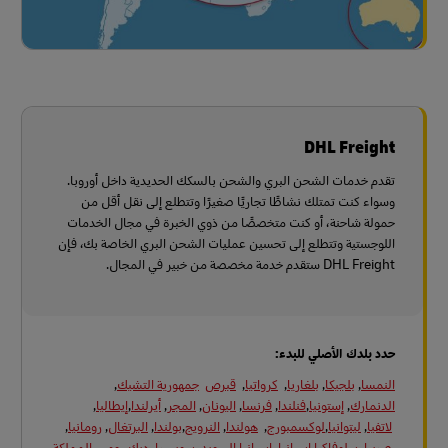
DHL Freight
تقدم خدمات الشحن البري والشحن بالسكك الحديدية داخل أوروبا.
وسواء كنت تمتلك نشاطًا تجاريًا صغيرًا وتتطلع إلى نقل أقل من
حمولة شاحنة، أو كنت متخصصًا من ذوي الخبرة في مجال الخدمات
اللوجستية وتتطلع إلى تحسين عمليات الشحن البري الخاصة بك، فإن
DHL Freight ستقدم خدمة مخصصة من خبير في المجال.
حدد بلدك الأصلي للبدء:
النمسا
,
بلجيكا
,
بلغاريا
,
كرواتيا
,
قبرص
جمهورية التشيك
,
الدنمارك
,
إستونيا
,
فنلندا
,
فرنسا
,
اليونان
,
المجر
,
أيرلندا
,
إيطاليا
,
لاتفيا
,
ليتوانيا
,
لوكسمبورج
,
هولندا
,
النرويج
,
بولندا
,
البرتغال
,
رومانيا
,
صربيا
,
سلوفاكيا
,
إسبانيا
,
إسبانيا
,
السويد
,
سويسرا
,
ديك رومى
,
المملكة