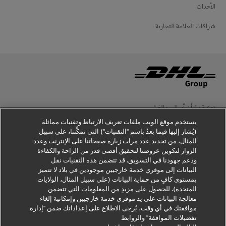
الأحداث
شراكات العلامة التجارية
توعية بشأن أساليب الغش
يستخدم موقع الويب ملفات تعريف الارتباط وتقنيات مماثلة
إخطار قانوني
(يُشار إليها فيما بعدُ باسم "التقنيات") التي تمكِّننا، على سبيل
المثال، من تحديد عدد مرات زيارة صفحاتنا على الإنترنت وعدد
شروط الاستخدام
الزوار لتكوين عروضنا لتحقيق أقصى قدر من الراحة والكفاءة
ودعم جهودنا في التسويق. قد تتضمن هذه التقنيات نقل
إخطار الخصوصية
البيانات إلى موفري خدمة خارجيين موجودين في بلاد لا تتميز
بمستوى كافٍ من حماية البيانات (على سبيل المثال، الولايات
معلومات إضافية
المتحدة). للحصول على مزيدٍ من المعلومات التي تتضمن
معالجة البيانات على يد موفري خدمة خارجيين وإمكانية إلغاء
إعدادات ملفات تعريف الارتباط
موافقتك في أي وقت، يُرجى الاطلاع على إعداداتك ضمن "إدارة
تفضيلات الموافقة" والروابط