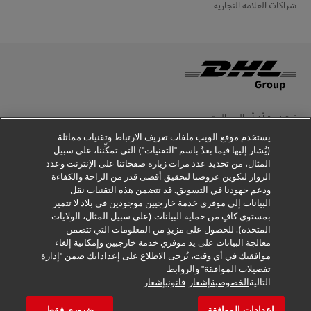
شراكات العلامة التجارية
توعية بشأن أساليب الغش
يستخدم موقع الويب ملفات تعريف الارتباط وتقنيات مماثلة
إخطار قانوني
(يُشار إليها فيما بعدُ باسم "التقنيات") التي تمكِّننا، على سبيل
المثال، من تحديد عدد مرات زيارة صفحاتنا على الإنترنت وعدد
شروط الاستخدام
الزوار لتكوين عروضنا لتحقيق أقصى قدر من الراحة والكفاءة
ودعم جهودنا في التسويق. قد تتضمن هذه التقنيات نقل
إخطار الخصوصية
البيانات إلى موفري خدمة خارجيين موجودين في بلاد لا تتميز
بمستوى كافٍ من حماية البيانات (على سبيل المثال، الولايات
معلومات إضافية
المتحدة). للحصول على مزيدٍ من المعلومات التي تتضمن
معالجة البيانات على يد موفري خدمة خارجيين وإمكانية إلغاء
إعدادات ملفات تعريف الارتباط
موافقتك في أي وقت، يُرجى الاطلاع على إعداداتك ضمن "إدارة
تفضيلات الموافقة" والروابط
تابعنا
التالية
الخصوصيةإشعار
قانونيإشعار
إعدادات الموافقة
ضروري فقط