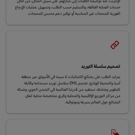
الإنترنت عند توصيلنا الطلبات إلى منازلهم. على سبيل المثال، من خلال
خدمات العناية الفائقة، والتسليم حسب الطلب، وتسهيل عمليات الإرجاع
الفورية للمنتجات غير المناسبة أو توفير دعم محسن للمنتجات.
تصميم سلسلة التوريد
يتزايد الطلب على بضائع الكماليات، لا سيما في الأسواق عبر منطقة
آسيا والمحيط الهادئ. تصمم DHL سلاسل توريد مستدامة وقابلة
للتطوير وشاملة. نستفيد من قدرتنا العالمية في الشحن الجوي، وشبكة
من مراكز التوزيع الإقليمية والمحلية وفرق متخصصة محلية لنقل
البضائع حول العالم بسرعة وموثوقية.