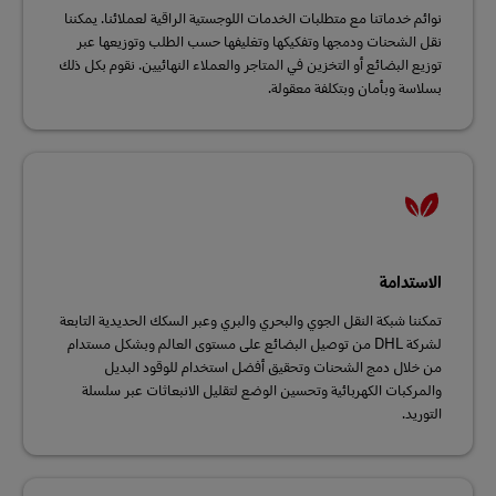
نوائم خدماتنا مع متطلبات الخدمات اللوجستية الراقية لعملائنا. يمكننا
نقل الشحنات ودمجها وتفكيكها وتغليفها حسب الطلب وتوزيعها عبر
توزيع البضائع أو التخزين في المتاجر والعملاء النهائيين. نقوم بكل ذلك
بسلاسة وبأمان وبتكلفة معقولة.
الاستدامة
تمكننا شبكة النقل الجوي والبحري والبري وعبر السكك الحديدية التابعة
لشركة DHL من توصيل البضائع على مستوى العالم وبشكل مستدام
من خلال دمج الشحنات وتحقيق أفضل استخدام للوقود البديل
والمركبات الكهربائية وتحسين الوضع لتقليل الانبعاثات عبر سلسلة
التوريد.