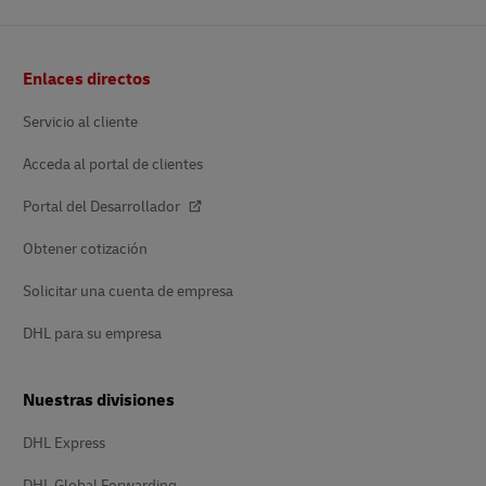
Pie
Enlaces directos
de
página
Servicio al cliente
Acceda al portal de clientes
Portal del Desarrollador
Obtener cotización
Solicitar una cuenta de empresa
DHL para su empresa
Nuestras divisiones
DHL Express
DHL Global Forwarding