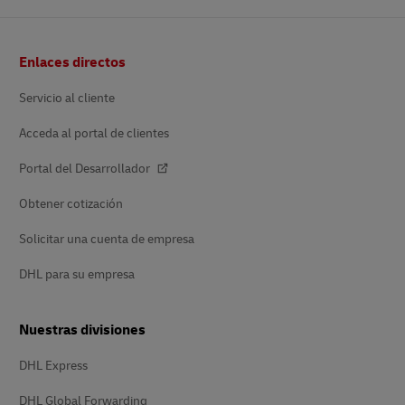
Pie
Enlaces directos
de
página
Servicio al cliente
Acceda al portal de clientes
Portal del Desarrollador
Obtener cotización
Solicitar una cuenta de empresa
DHL para su empresa
Nuestras divisiones
DHL Express
DHL Global Forwarding