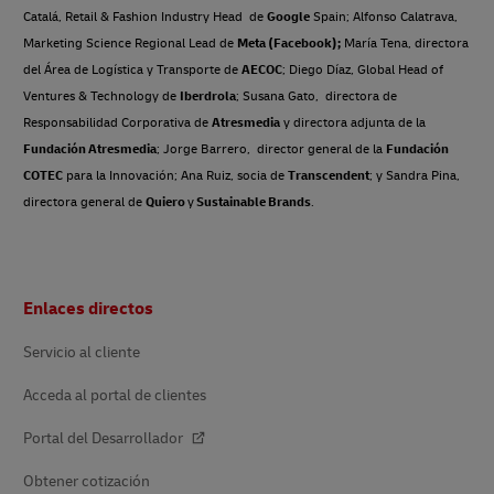
Catalá, Retail & Fashion Industry Head de
Google
Spain; Alfonso Calatrava,
Marketing Science Regional Lead de
Meta (Facebook);
María Tena, directora
del Área de Logística y Transporte de
AECOC
; Diego Díaz, Global Head of
Ventures & Technology de
Iberdrola
; Susana Gato, directora de
Responsabilidad Corporativa de
Atresmedia
y directora adjunta de la
Fundación Atresmedia
; Jorge Barrero, director general de la
Fundación
COTEC
para la Innovación; Ana Ruiz, socia de
Transcendent
; y Sandra Pina,
directora general de
Quiero
y
Sustainable Brands
.
Pie
Enlaces directos
de
página
Servicio al cliente
Acceda al portal de clientes
Portal del Desarrollador
Obtener cotización