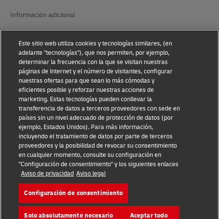
Información adicional
Ajustes de cookies
Este sitio web utiliza cookies y tecnologías similares, (en
adelante "tecnologías"), que nos permiten, por ejemplo,
Síganos
determinar la frecuencia con la que se visitan nuestras
páginas de Internet y el número de visitantes, configurar
nuestras ofertas para que sean lo más cómodas y
eficientes posible y reforzar nuestras acciones de
marketing. Estas tecnologías pueden conllevar la
transferencia de datos a terceros proveedores con sede en
2026 © - todos los derechos reservados
países sin un nivel adecuado de protección de datos (por
ejemplo, Estados Unidos). Para más información,
incluyendo el tratamiento de datos por parte de terceros
Abrir
Abrir
proveedores y la posibilidad de revocar su consentimiento
nueva
enlace
en cualquier momento, consulte su configuración en
ventana
externo
"Configuración de consentimiento" y los siguientes enlaces
Aviso de privacidad
Aviso legal
Configuración de consentimiento
Solo absolutamente necesario
Aceptar todo