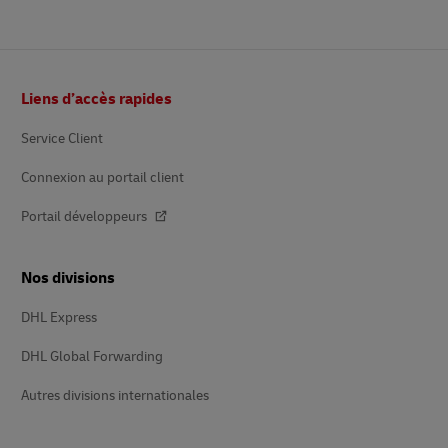
Pied
Liens d’accès rapides
de
page
Service Client
Connexion au portail client
Portail développeurs
Nos divisions
DHL Express
DHL Global Forwarding
Autres divisions internationales