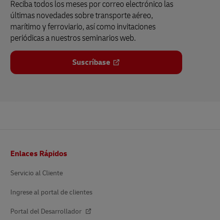
Reciba todos los meses por correo electrónico las
últimas novedades sobre transporte aéreo,
marítimo y ferroviario, así como invitaciones
periódicas a nuestros seminarios web.
Suscríbase
Pie
Enlaces Rápidos
de
página
Servicio al Cliente
Ingrese al portal de clientes
Portal del Desarrollador