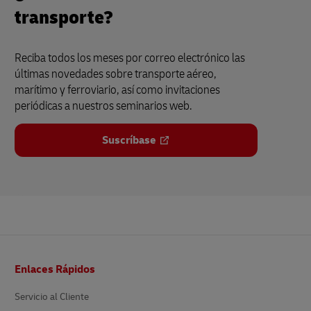
transporte?
Reciba todos los meses por correo electrónico las
últimas novedades sobre transporte aéreo,
marítimo y ferroviario, así como invitaciones
periódicas a nuestros seminarios web.
Suscríbase
Pie
Enlaces Rápidos
de
página
Servicio al Cliente