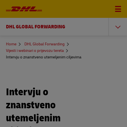
DHL GLOBAL FORWARDING
You
Home
DHL Global Forwarding
are
Vijesti i webinari o prijevozu tereta
here
Intervju o znanstveno utemeljenim ciljevima
Intervju o
znanstveno
utemeljenim