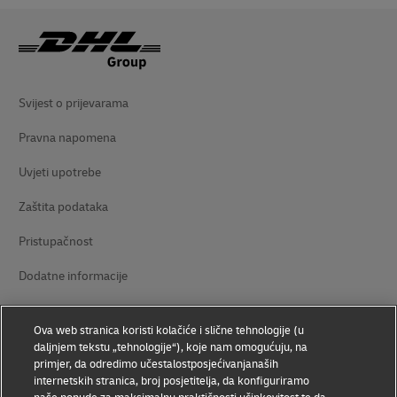
Svijest o prijevarama
Pravna napomena
Uvjeti upotrebe
Zaštita podataka
Pristupačnost
Dodatne informacije
Postavke kolačića
Ova web stranica koristi kolačiće i slične tehnologije (u
daljnjem tekstu „tehnologije“), koje nam omogućuju, na
Pratite nas
primjer, da odredimo učestalostposjećivanjanaših
internetskih stranica, broj posjetitelja, da konfiguriramo