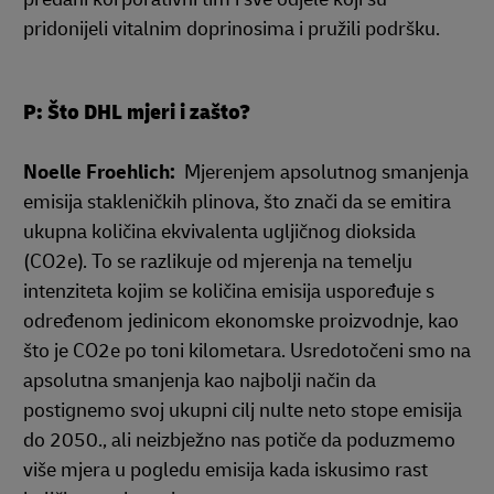
pridonijeli vitalnim doprinosima i pružili podršku.
P: Što DHL mjeri i zašto?
Noelle Froehlich:
Mjerenjem apsolutnog smanjenja
emisija stakleničkih plinova, što znači da se emitira
ukupna količina ekvivalenta ugljičnog dioksida
(CO2e). To se razlikuje od mjerenja na temelju
intenziteta kojim se količina emisija uspoređuje s
određenom jedinicom ekonomske proizvodnje, kao
što je CO2e po toni kilometara. Usredotočeni smo na
apsolutna smanjenja kao najbolji način da
postignemo svoj ukupni cilj nulte neto stope emisija
do 2050., ali neizbježno nas potiče da poduzmemo
više mjera u pogledu emisija kada iskusimo rast