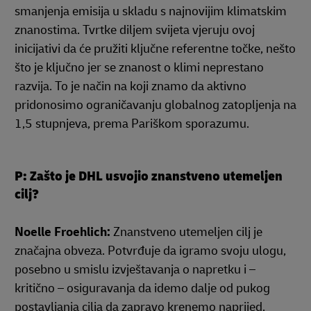
smanjenja emisija u skladu s najnovijim klimatskim
znanostima. Tvrtke diljem svijeta vjeruju ovoj
inicijativi da će pružiti ključne referentne točke, nešto
što je ključno jer se znanost o klimi neprestano
razvija. To je način na koji znamo da aktivno
pridonosimo ograničavanju globalnog zatopljenja na
1,5 stupnjeva, prema Pariškom sporazumu.
P: Zašto je DHL usvojio znanstveno utemeljen
cilj?
Noelle Froehlich:
Znanstveno utemeljen cilj je
značajna obveza. Potvrđuje da igramo svoju ulogu,
posebno u smislu izvještavanja o napretku i –
kritično – osiguravanja da idemo dalje od pukog
postavljanja cilja da zapravo krenemo naprijed.