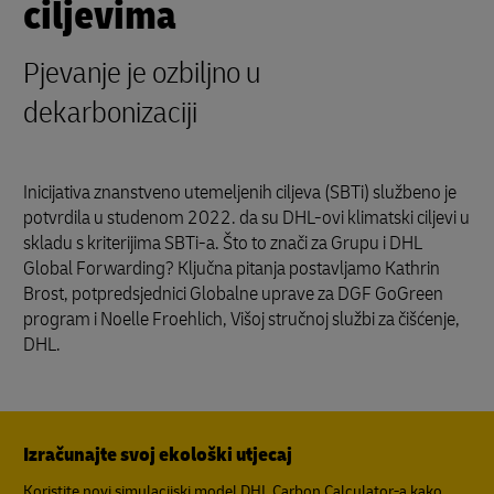
ciljevima
Pjevanje je ozbiljno u
dekarbonizaciji
Inicijativa znanstveno utemeljenih ciljeva (SBTi) službeno je
potvrdila u studenom 2022. da su DHL-ovi klimatski ciljevi u
skladu s kriterijima SBTi-a. Što to znači za Grupu i DHL
Global Forwarding? Ključna pitanja postavljamo Kathrin
Brost, potpredsjednici Globalne uprave za DGF GoGreen
program i Noelle Froehlich, Višoj stručnoj službi za čišćenje,
DHL.
Izračunajte svoj ekološki utjecaj
Koristite novi simulacijski model DHL Carbon Calculator-a kako