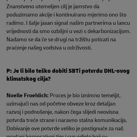
Znanstveno utemeljen cilj je jamstvo da
poduzimamo akcije i kontinuirano mjerimo ono što
radimo. I šalje jasan signal našim partnerima u lancu
vrijednosti da smo ozbiljni u vezi s dekarbonizacijom.
Nadamo se da će se drugi na tržištu poticati na
praćenje našeg vodstva u održivosti.
P: Je li bilo teško dobiti SBTi potvrdu DHL-ovog
klimatskog cilja?
Noelle Froehlich:
Proces je bio iznimno temeljit,
uzimajući nas od početne obveze kroz detaljan
razvoj i podnošenje, nakon čega slijedi neovisna
potvrda treće strane i naravno stalna komunikacija.
Dobivanje ove potvrde veliko je postignuće za naš
predani korporativni tim i sve odjele koji su