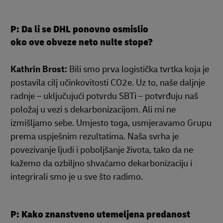
P: Da li se DHL ponovno osmislio
oko ove obveze neto nulte stope?
Kathrin Brost:
Bili smo prva logistička tvrtka koja je
postavila cilj učinkovitosti CO2e. Uz to, naše daljnje
radnje – uključujući potvrdu SBTi – potvrđuju naš
položaj u vezi s dekarbonizacijom. Ali mi ne
izmišljamo sebe. Umjesto toga, usmjeravamo Grupu
prema uspješnim rezultatima. Naša svrha je
povezivanje ljudi i poboljšanje života, tako da ne
kažemo da ozbiljno shvaćamo dekarbonizaciju i
integrirali smo je u sve što radimo.
P: Kako znanstveno utemeljena predanost