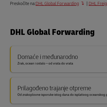
Preskočite na:
DHL Global Forwarding
|
DHL Freig
DHL SameDay
MyGTS
LifeTrack
DHL SameDay
DHL Global Forwarding
LifeTrack
Saznajte više o portalima
Saznajte više o portalima
Domaće i međunarodno
Zrak, ocean i ostalo – od vrata do vrata
Prilagođeno trajanje otpreme
Od zrakoplovne isporuke istog dana do isplativog oceanskog p