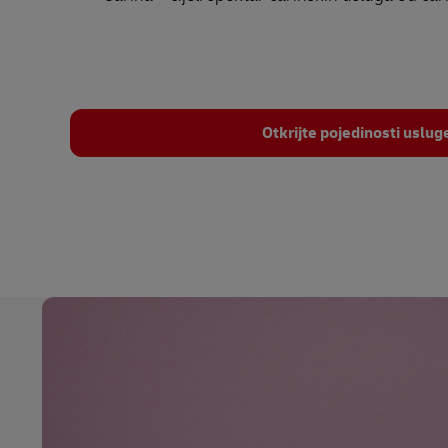
Otkrijte pojedinosti uslug