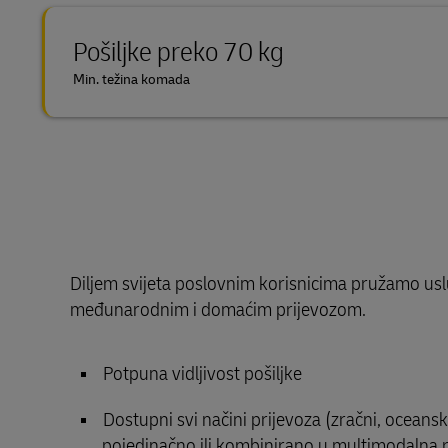
Pošiljke preko 70 kg
Min. težina komada
Diljem svijeta poslovnim korisnicima pružamo usl
međunarodnim i domaćim prijevozom.
Potpuna vidljivost pošiljke
Dostupni svi načini prijevoza (zračni, oceanski,
pojedinačno ili kombinirano u multimodalna r