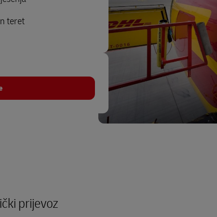
n teret
e
ički prijevoz