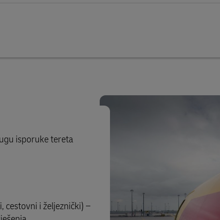
ugu isporuke tereta
 cestovni i željeznički) –
ješenja