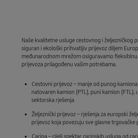
Naše kvalitetne usluge cestovnog i željezničkog p
siguran i ekološki prihvatljiv prijevoz diljem Eu
međunarodnom mrežom osiguravamo fleksiblnu i
prijevoza prilagođenu vašim potrebama.
Cestovni prijevoz – manje od punog kamiona 
natovaren kamion (PTL), puni kamion (FTL), u
sektorska rješenja
Željeznički prijevoz – rješenja za europski žel
prijevoz koja povezuju sve glavne trgovačke
Carina – cijeli spektar carinskih usluga od ca