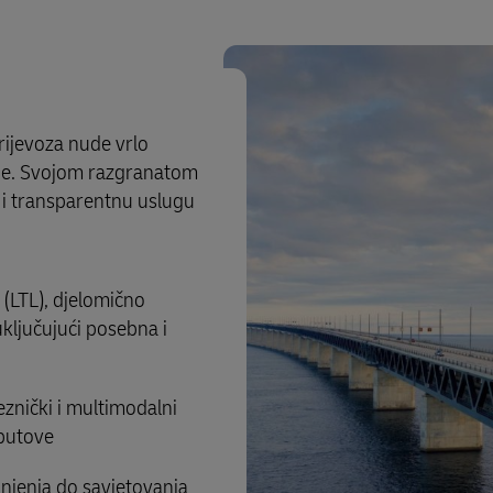
rijevoza nude vrlo
rope. Svojom razgranatom
 transparentnu uslugu
(LTL), djelomično
ključujući posebna i
jeznički i multimodalni
 putove
rinjenja do savjetovanja