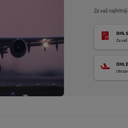
Za vaš najhitnij
DHL 
Za vaš 
DHL 
Ubrzan