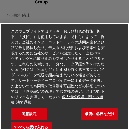
不正取引防止
法務情報
このウェブサイトではクッキーおよび類似の技術（以
下、「技術」）を使用しています。それらによって、例
利用規約
えば、当社のインターネットページへの訪問頻度および
訪問数を把握したり、最大限の利便性および効率性を実
個人情報の取扱いをご覧ください
現するために当社のサービスを設定したり、当社のマー
ケティングへの取り組みを支援したりすることができま
その他の情報
す。これらの技術には、十分なデータ保護水準を持たな
い国（例えば、米国など）に本拠を置く第三者プロバイ
Cookie の設定
ダーへのデータ転送が組み込まれている場合がありま
す。サードパーティープロバイダーによるデータ処理、
フォローする
およびいつでも同意を取り消す可能性などの詳細につい
ては、「同意設定の管理」でお客様の設定、および以下
のリンクを参照してください
個人情報保護に関する通
知
法的通知
同意設定
厳密に必要なだけ
2026 © - all rights reserved
すべてを受け入れる