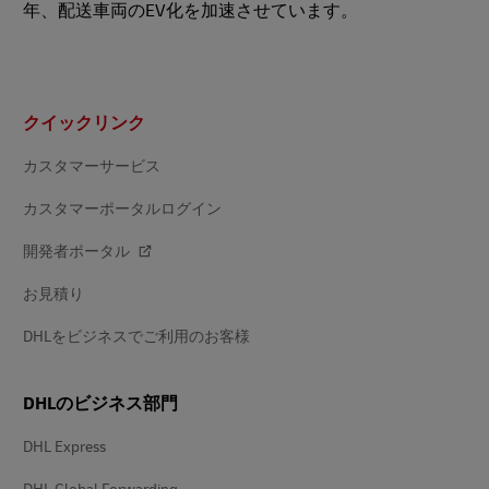
年、配送車両のEV化を加速させています。
フ
クイックリンク
ッ
タ
ー
カスタマーサービス
カスタマーポータルログイン
開発者ポータル
お見積り
DHLをビジネスでご利用のお客様
DHLのビジネス部門
DHL Express