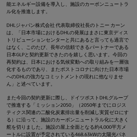
能エネルギー設備を導入し、施設のカーボンニュートラ
ル化を推進します。
DHLジャパン株式会社 代表取締役社長のトニー カーン
は、「日本市場におけるDHLの発展はまさに東京ディス
トリビューションセンターと共にあると言っても過言で
はなく、このたび、長年の信頼できるパートナーである
日本GLPと契約更新できたのを嬉しく思います。今回の
再契約は、日本における気候変動への取り組みを一層強
化するものであり、またポストコロナに向けた日本市場
へのDHLの強力なコミットメントの現れに他なりませ
ん」と述べています。
また今回の契約更新に際し、ドイツポストDHLグループ
で推進する「ミッション2050」（2050年までにロジス
ティクス関連の二酸化炭素排出量を削減し実質ゼロにす
る）に沿って、施設のカーボンニュートラル化に大きく
舵を切りました。施設の屋上全面となる約4,000平方メ
ートルに設置が予定されている468.63kWの太陽光パネ