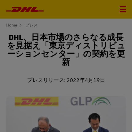
You
Home
プレス
are
here
DHL、日本市場のさらなる成長
を見据え「東京ディストリビュ
ーションセンター」の契約を更
新
プレスリリース: 2022年4月19日