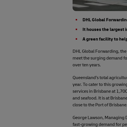
DHL Global Forwarding 
It houses the largest 
A green facility to he
DHL Global Forwarding, the f
meet the surging demand for
over ten years.
Queensland’s total agricultu
year. To cater to this growi
services in Brisbane at 1,70
and seafood. It is at Brisban
close to the Port of Brisbane
George Lawson, Managing Dir
fast-growing demand for peri