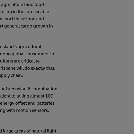
 agricultural and food
 rising in the foreseeable
ansport these time and
ort general cargo growth in
sland’s agricultural
 among global consumers. In
tions are critical to
isbane will do exactly that,
upply chain.”
star Greenstar. A combination
valent to taking almost 100
 energy offset and batteries
hting with motion sensors,
 large areas of natural light