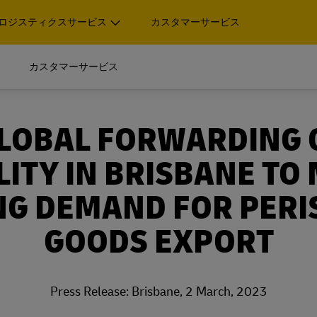
ロジスティクスサービス
カスタマーサービス
サービスポ
確認する
カスタマーサービス
タムソリューションを開発し
口貨物・重量貨物
パレット、コンテナ、貨物
確認する
び法人のお客様
法人のみ
GLOBAL FORWARDING 
イダー（3PL）として最適である
タムソリューションを開発し
口貨物・重量貨物
パレット、コンテナ、貨物
LITY IN BRISBANE TO
xpressによる国際エクスプレス
DHL Global Forwarding
び法人のお客様
法人のみ
ビス
海上輸送および通関、その
イダー（3PL）として最適である
NG DEMAND FOR PERI
ィクスサービス
xpressによる国際エクスプレス
DHL Global Forwarding
ビス
海上輸送および通関、その
GOODS EXPORT
ィクスサービス
DHL Global Forwardi
DHL Expressの詳細
細
Press Release: Brisbane, 2 March, 2023
DHL Global Forwardi
DHL Expressの詳細
細