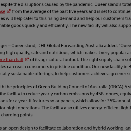
espite the disruptions caused by the pandemic. Queensland’s total
ase
from the average of the past five years and is set to continue
ties will help cater to this rising demand and help our customers tr
able goods quickly and efficiently. The new facility will also supp
nager – Queensland, DHL Global Forwarding Australia added, “Queen
ng high quality, safe and nutritious, which makes it very popular
re than half
of its agricultural output. The right supply chain solu
es can reach consumers in pristine condition. Our new facility in Br
tally sustainable offerings, to help customers achieve a greener s
with the principles of Green Building Council of Australia (GBCA) 5 
w the facility to reduce yearly carbon emissions by 458 tonnes, equi
ads for a year. It features solar panels, which allow for 35% annual
for night operations. The facility also utilizes energy-efficient lig
 charging points.
sts an open design to facilitate collaboration and hybrid working, and