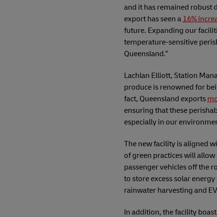
and it has remained robust d
export has seen a
16% incre
future. Expanding our facili
temperature-sensitive perish
Queensland.”
Lachlan Elliott, Station Ma
produce is renowned for bei
fact, Queensland exports
mo
ensuring that these perishabl
especially in our environmen
The new facility is aligned 
of green practices will allo
passenger vehicles off the ro
to store excess solar energy 
rainwater harvesting and EV
In addition, the facility boa