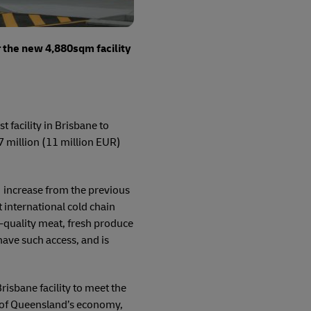
r the new 4,880sqm facility
 facility in Brisbane to
 million (11 million EUR)
increase from the previous
 international cold chain
h-quality meat, fresh produce
 have such access, and is
isbane facility to meet the
n of Queensland’s economy,