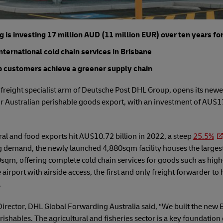
is investing 17 million AUD (11 million EUR) over ten years fo
international cold chain services in Brisbane
lp customers achieve a greener supply chain
reight specialist arm of Deutsche Post DHL Group, opens its newest
 Australian perishable goods export, with an investment of AU$17
ral and food exports hit AU$10.72 billion in 2022, a steep
25.5%
ng demand, the newly launched 4,880sqm facility houses the largest
0sqm, offering complete cold chain services for goods such as hig
e airport with airside access, the first and only freight forwarder to
.
ector, DHL Global Forwarding Australia said, “We built the new Br
shables. The agricultural and fisheries sector is a key foundatio