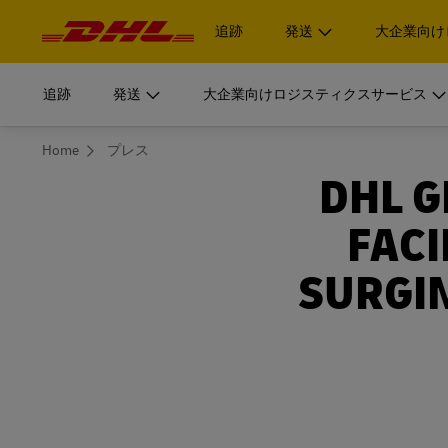
ナ
ビ
追跡
発送
大企業向け
ゲ
ー
シ
ョ
ン
はじめる
大規模組織向けロジスティクスサービス
詳細を
追跡
発送
大企業向けロジスティクスサービス
ログイン
と
コ
ン
DHLのサプライチェーン部門は、大規模組織向けにカス
テ
MyDHL+
書類・小
You
ン
Home
プレス
はじめる
大規模組織向けロジスティクスサービス
ています。
詳細を
are
お見積り
ログイン
ツ
個人およ
here
DHL 
DHL Express Commerce Solution
DHL Supply Chainがお客様のロジスティクスプロバ
DHLのサプライチェーン部門は、大規模組織向けにカス
書類・小
MyDHL+
理由をご説明します。
ています。
お見積り
FACI
DHL E
DHL Vantage
個人およ
今すぐ発送
DHL Express Commerce Solution
輸送サー
DHL Supply Chainがお客様のロジスティクスプロバ
SURGI
myDHLi
理由をご説明します。
DHL Supply Chainの詳細
DHL E
DHL Vantage
今すぐ発送
輸送サー
MySupplyChain
myDHLi
DHL Supply Chainの詳細
MyGTS
MySupplyChain
DHL Same Day
MyGTS