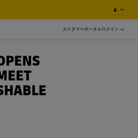
イントの検索
検索
Japan 日本
EN
JA
カスタマーポータルログイン
DHLをビジネスでご利用のお客様
発送頻度の高いお客様向けサービス
OPENS
DHLをビジネスでご利用のお客様
 MEET
による航空・
定期的に出荷するお客様はメリットの
発送頻度の高いお客様向けサービス
他ロジステ
高い法人アカウントを開設ください
SHABLE
による航空・
定期的に出荷するお客様はメリットの
他ロジステ
高い法人アカウントを開設ください
ngの詳
定期的な発送をご検討のお客様
ngの詳
定期的な発送をご検討のお客様