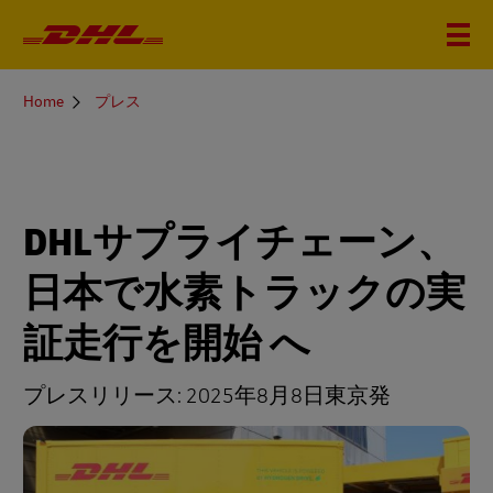
You
Home
プレス
are
here
DHLサプライチェーン、
日本で水素トラックの実
証走行を開始 へ
プレスリリース:
2025年8月8日東京発