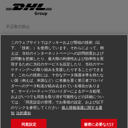
不正取引防止
法務情報
このウェブサイトではクッキーおよび類似の技術（以
下、「技術」）を使用しています。それらによって、例
利用規約
えば、当社のインターネットページへの訪問頻度および
訪問数を把握したり、最大限の利便性および効率性を実
個人情報の取扱いをご覧ください
現するために当社のサービスを設定したり、当社のマー
ケティングへの取り組みを支援したりすることができま
その他の情報
す。これらの技術には、十分なデータ保護水準を持たな
い国（例えば、米国など）に本拠を置く第三者プロバイ
Cookie の設定
ダーへのデータ転送が組み込まれている場合がありま
す。サードパーティープロバイダーによるデータ処理、
フォローする
およびいつでも同意を取り消す可能性などの詳細につい
ては、「同意設定の管理」でお客様の設定、および以下
のリンクを参照してください
個人情報保護に関する通
知
法的通知
同意設定
厳密に必要なだけ