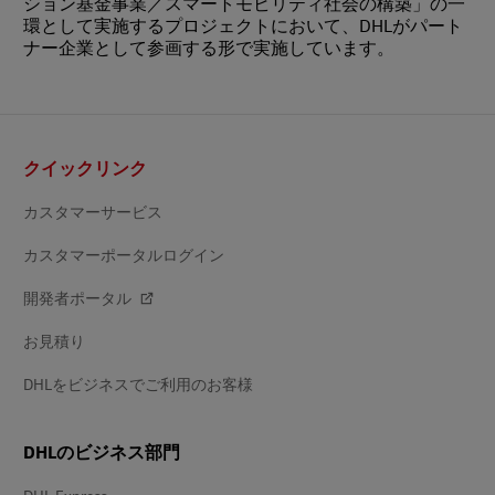
ション基金事業／スマートモビリティ社会の構築」の一
環として実施するプロジェクトにおいて、DHLがパート
ナー企業として参画する形で実施しています。
フ
クイックリンク
ッ
タ
ー
カスタマーサービス
カスタマーポータルログイン
開発者ポータル
お見積り
DHLをビジネスでご利用のお客様
DHLのビジネス部門