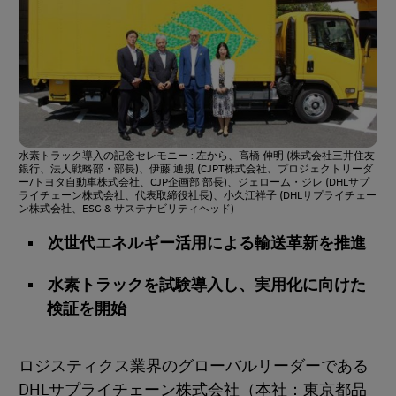
水素トラック導入の記念セレモニー : 左から、高橋 伸明 (株式会社三井住友
銀行、法人戦略部・部長)、伊藤 通規 (CJPT株式会社、プロジェクトリーダ
ー/トヨタ自動車株式会社、CJP企画部 部長)、ジェローム・ジレ (DHLサプ
ライチェーン株式会社、代表取締役社長)、小久江祥子 (DHLサプライチェー
ン株式会社、ESG & サステナビリティヘッド)
次世代エネルギー活用による輸送革新を推進
水素トラックを試験導入し、実用化に向けた
検証を開始
ロジスティクス業界のグローバルリーダーである
DHLサプライチェーン株式会社（本社：東京都品