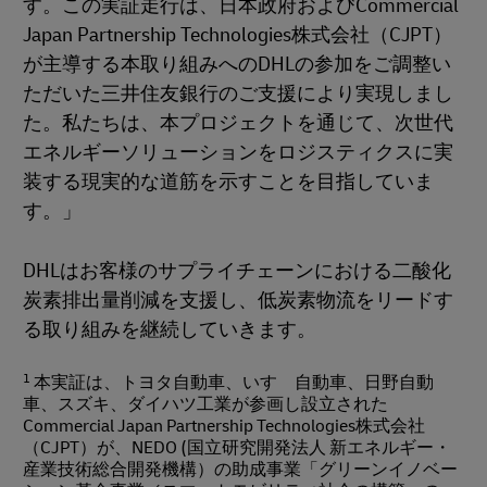
す。この実証走行は、日本政府およびCommercial
Japan Partnership Technologies株式会社（CJPT）
が主導する本取り組みへのDHLの参加をご調整い
ただいた三井住友銀行のご支援により実現しまし
た。私たちは、本プロジェクトを通じて、次世代
エネルギーソリューションをロジスティクスに実
装する現実的な道筋を示すことを目指していま
す。」
DHLはお客様のサプライチェーンにおける二酸化
炭素排出量削減を支援し、低炭素物流をリードす
る取り組みを継続していきます。
1
本実証は、トヨタ自動車、いすゞ自動車、日野自動
車、スズキ、ダイハツ工業が参画し設立された
Commercial Japan Partnership Technologies株式会社
（CJPT）が、NEDO (国立研究開発法人 新エネルギー・
産業技術総合開発機構）の助成事業「グリーンイノベー