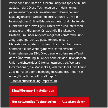
Jobs und Karriere
verwenden und Daten auf Ihrem Endgerät speichern und
auslesen darf. Diese Technologien ermöglichen es,
Pressezentrum
personenbezogene Auswertungen zu Besuchen und
Nutzung unserer Webseiten durchzuführen, um ein
Investoren
bestmögliches Online-Erlebnis zu bieten und Inhalte oder
Funktionen den jeweiligen Präferenzen und Interessen
Nachhaltigkeit
anzupassen. Hierzu gehört auch die Erstellung von
Profilen, um unser Angebot möglichst komfortabel und
zielgruppengerecht zu gestalten und unsere
Markenpartnerschaften
Marketingaktivitäten zu unterstützen. Darüber hinaus
stimmen Sie der Weitergabe von Daten zwischen
Unternehmen der DHL Group sowie, sofern zutreffend,
deren Übermittlung in Länder ohne ein der Europäischen
Union gleichwertiges Datenschutzniveau zu. Weitere
Informationen, die Möglichkeit, jederzeit Ihre Einwilligung
zu widerrufen oder Einstellungen zu ändern, finden Sie
unter „Einwilligungs-Einstellungen“.
Betrugserkennung
Datenschutzerklärung
Impressum
Rechtliche Hinweise
Einwilligungs-Einstellungen
Nutzungsbedingungen
Nur notwendige Technologien
Alle akzeptieren
Datenschutz