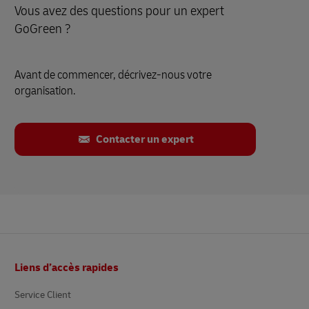
Vous avez des questions pour un expert
GoGreen ?
Avant de commencer, décrivez-nous votre
organisation.
Contacter un expert
Pied
Liens d’accès rapides
de
page
Service Client