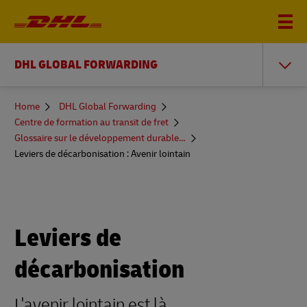
DHL GLOBAL FORWARDING
You
Home
DHL Global Forwarding
are
Centre de formation au transit de fret
here
Glossaire sur le développement durable et plus encore
Leviers de décarbonisation : Avenir lointain
Leviers de
décarbonisation
L'avenir lointain est là