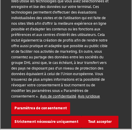
Web utilise les technologies que vous avez sélectionnées et
Sensibilisation à la fraude
enregistre et lise des données sur votre terminal. Ces
technologies permettent d'effectuer des évaluations
Mention légale
individualisées des visites et de l'utilisation qui est faite de
nos sites Web afin d'offrir la meilleure expérience en ligne
possible et d'adapter les contenus ou les fonctions aux
Conditions d’utilisation
préférences et aux centres d'intérêt des utilisateurs. Cela
inclut également la création de profils afin de rendre notre
Avis de confidentialité
offre aussi pratique et adaptée que possible au public cible
et de faciliter nos activités de marketing. En outre, vous
Informations complémentaires
consentez au partage des données entre les sociétés du
groupe DHL ainsi que, le cas échéant, à leur transfert vers
Paramètres des cookies
des pays ne disposant pas d’un niveau de protection des
données équivalent à celui de l’Union européenne. Vous
Suivez-nous
trouverez de plus amples informations et la possibilité de
révoquer votre consentement à tout moment ou de
modifier les paramètres sous « Paramètres de
consentement ».
Avis de confidentialité
Avis juridique
Paramètres de consentement
2026 © - all rights reserved
Strictement nécessaire uniquement
Tout accepter