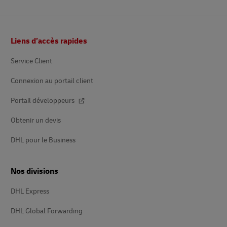
Pied
Liens d’accès rapides
de
page
Service Client
Connexion au portail client
Portail développeurs
Obtenir un devis
DHL pour le Business
Nos divisions
DHL Express
DHL Global Forwarding