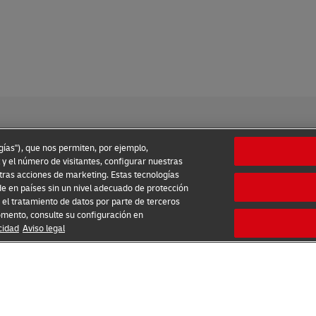
ogías"), que nos permiten, por ejemplo,
 y el número de visitantes, configurar nuestras
tras acciones de marketing. Estas tecnologías
o
Aviso de Privacidad
Información adicional
Ajustes de cook
e en países sin un nivel adecuado de protección
el tratamiento de datos por parte de terceros
2026 © - todos los derechos reservados
omento, consulte su configuración en
cidad
Aviso legal