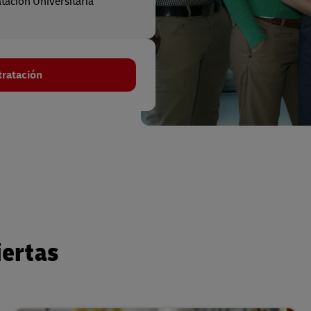
tación Universitaria
tratación
iertas