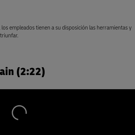
Guía de Envío Comercial
escubra DHL Express
Guía de Envío Comercial
 los empleados tienen a su disposición las herramientas y
escubra DHL Express
triunfar.
ain (2:22)