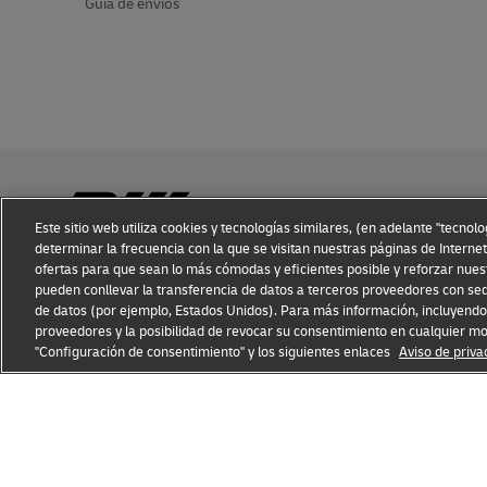
Guía de envíos
Este sitio web utiliza cookies y tecnologías similares, (en adelante "tecnol
determinar la frecuencia con la que se visitan nuestras páginas de Internet
ofertas para que sean lo más cómodas y eficientes posible y reforzar nues
Conciencia sobre fraudes
Aviso Legal
Condiciones de Us
pueden conllevar la transferencia de datos a terceros proveedores con sed
de datos (por ejemplo, Estados Unidos). Para más información, incluyendo 
proveedores y la posibilidad de revocar su consentimiento en cualquier m
"Configuración de consentimiento" y los siguientes enlaces
Aviso de priva
Abre
Abre
una
un
nueva
enlace
ventana
externo