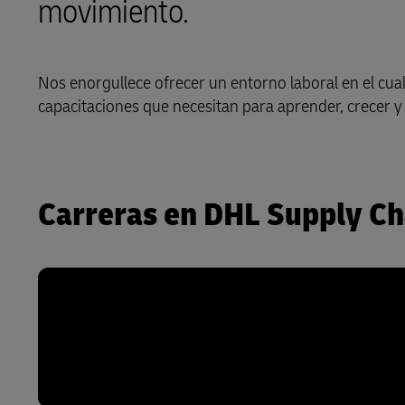
movimiento.
Portales
D
Conozca más acerca de los
Portales
Nos enorgullece ofrecer un entorno laboral en el cual
D
capacitaciones que necesitan para aprender, crecer y 
Carreras en DHL Supply Ch