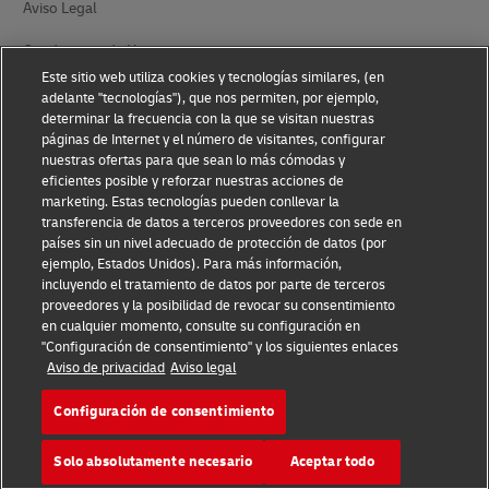
Aviso Legal
Condiciones de Uso
Este sitio web utiliza cookies y tecnologías similares, (en
Aviso de Privacidad
adelante "tecnologías"), que nos permiten, por ejemplo,
determinar la frecuencia con la que se visitan nuestras
Información Adicional
páginas de Internet y el número de visitantes, configurar
nuestras ofertas para que sean lo más cómodas y
Ajustes de cookies
eficientes posible y reforzar nuestras acciones de
marketing. Estas tecnologías pueden conllevar la
transferencia de datos a terceros proveedores con sede en
Síganos
países sin un nivel adecuado de protección de datos (por
ejemplo, Estados Unidos). Para más información,
incluyendo el tratamiento de datos por parte de terceros
proveedores y la posibilidad de revocar su consentimiento
en cualquier momento, consulte su configuración en
"Configuración de consentimiento" y los siguientes enlaces
2026 © - todos los derechos reservados
Aviso de privacidad
Aviso legal
Configuración de consentimiento
Solo absolutamente necesario
Aceptar todo