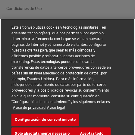
Condiciones de Uso
Aviso de Privacidad
Este sitio web utiliza cookies y tecnologías similares, (en
Información Adicional
adelante "tecnologías"), que nos permiten, por ejemplo,
determinar la frecuencia con la que se visitan nuestras
Ajustes de cookies
páginas de Internet y el número de visitantes, configurar
nuestras ofertas para que sean lo más cómodas y
eficientes posible y reforzar nuestras acciones de
Síganos
marketing. Estas tecnologías pueden conllevar la
transferencia de datos a terceros proveedores con sede en
países sin un nivel adecuado de protección de datos (por
ejemplo, Estados Unidos). Para más información,
incluyendo el tratamiento de datos por parte de terceros
proveedores y la posibilidad de revocar su consentimiento
2026 © - todos los derechos reservados
en cualquier momento, consulte su configuración en
"Configuración de consentimiento" y los siguientes enlaces
Aviso de privacidad
Aviso legal
Configuración de consentimiento
Abrir
Abrir
Solo absolutamente necesario
Aceptar todo