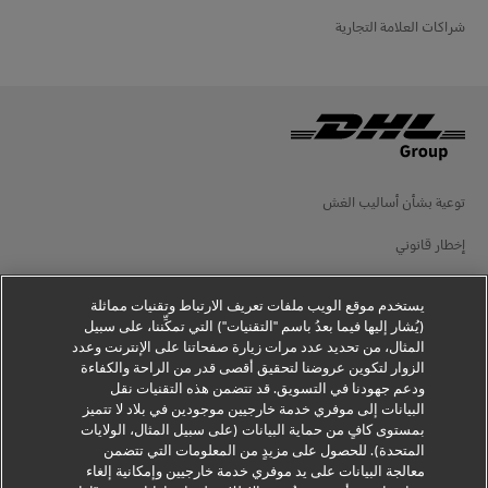
شراكات العلامة التجارية
توعية بشأن أساليب الغش
إخطار قانوني
شروط الاستخدام
يستخدم موقع الويب ملفات تعريف الارتباط وتقنيات مماثلة
إخطار الخصوصية
(يُشار إليها فيما بعدُ باسم "التقنيات") التي تمكِّننا، على سبيل
المثال، من تحديد عدد مرات زيارة صفحاتنا على الإنترنت وعدد
الزوار لتكوين عروضنا لتحقيق أقصى قدر من الراحة والكفاءة
معلومات إضافية
ودعم جهودنا في التسويق. قد تتضمن هذه التقنيات نقل
البيانات إلى موفري خدمة خارجيين موجودين في بلاد لا تتميز
إعدادات ملفات تعريف الارتباط
بمستوى كافٍ من حماية البيانات (على سبيل المثال، الولايات
المتحدة). للحصول على مزيدٍ من المعلومات التي تتضمن
تابعنا
معالجة البيانات على يد موفري خدمة خارجيين وإمكانية إلغاء