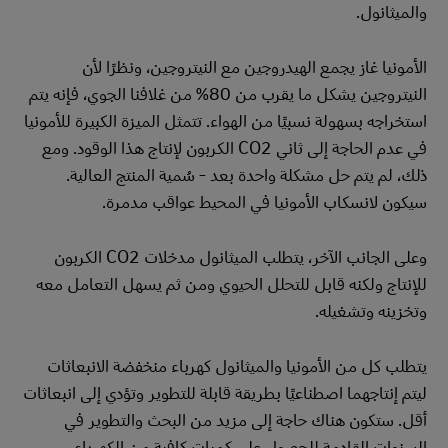
والميثانول.
الأمونيا غاز يجمع الهيدروجين مع النيتروجين، ونظرًا لأن
النيتروجين يشكل ما يقرب من 80% من غلافنا الجوي، فإنه يتم
استخراجه بسهولة نسبيًا من الهواء. تتمثل الميزة الكبيرة للأمونيا
في عدم الحاجة إلى ثاني CO2 الكربون لإنتاج هذا الوقود. ومع
ذلك، لم يتم حل مشكلة واحدة بعد - سُمية المنتج العالية.
سيكون لانسكاب الأمونيا في المحيط عواقب مدمرة.
وعلى الجانب الآخر، يتطلب الميثانول مدخلات CO2 الكربون
للإنتاج ولكنه قابل للتحلل الحيوي ومن ثم يسهل التعامل معه
وتخزينه وتشغيله.
يتطلب كل من الأمونيا والميثانول كهرباء منخفضة الانبعاثات
ليتم إنتاجهما اصطناعيًا بطريقة قابلة للتطوير وتؤدي إلى انبعاثات
أقل. ستكون هناك حاجة إلى مزيد من البحث والتطوير في
السنوات القادمة للحصول على كميات كافية من الكهرباء