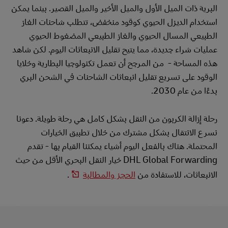
البرية ذات الميل الأول والميل الأخير والميل القصير. بينما يمكن
استخدام الديزل الحيوي كوقود منخفض، تتطلب شاحنات الغاز
الطبيعي المسال الحيوي والغاز الطبيعي المضغوط الحيوي
عمليات شراء جديدة، مما يتيح تقليل الانبعاثات اليوم. لكن شاهد
هذه المساحة - من المرجح أن تعمل تكنولوجيا البطارية وخلايا
الوقود على تسريع تقليل انبعاثات الشاحنات في الشحن البري
بدءًا من عام 2030.
رحلة إزالة الكربون من النقل بشكل كامل هي رحلة طويلة. دعونا
نسرع الانتقال بشكل مشترك من خلال تطبيق الخيارات
المحتملة. هناك بالفعل اليوم أشياء يمكننا القيام بها - تقدم
DHL Global Forwarding خيار النقل البحري الأقل من حيث
الانبعاثات، للاستفادة من
الحجز والمطالبة
.