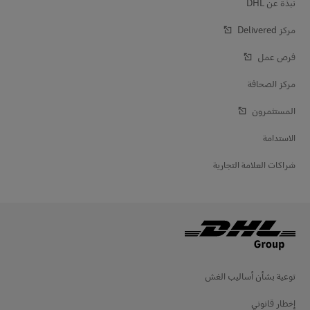
نبذة عن DHL
مركز Delivered‎
فرص عمل
مركز الصحافة
المستثمرون
الاستدامة
شراكات العلامة التجارية
توعية بشأن أساليب الغش
إخطار قانوني