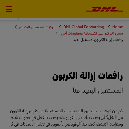
DHL GLOBAL FORWARDING
You
Home
DHL Global Forwarding
مركز تعليم شحن البضائع
are
مسرد التركيز على الاستدامة ومعلومات أخرى
here
رافعات إزالة الكربون: مستقبل بعيد
رافعات إزالة الكربون
المستقبل البعيد هنا
كم من الوقت ستستغرق اللوجستيات المستقبلية عن طريق إزالة الكربون
من النقل؟ لن يحدث ذلك على الفور ولكنه يحدث بالفعل في خطوات ثابتة
ومتزايدة. اكتشف كيف يبدأ الوقود غير الأحفوري في تقليل الانبعاثات في كل