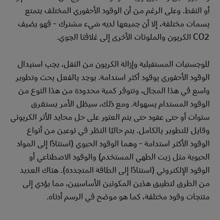
أو النفط. وعلى الرغم من أن الوقود الأحفوري المختلف يتمتع
بسمات مختلفة، إلا أن جميعها لديه شيء مشترك - فهو يضيف
CO2 الكربون والملوثات الأخرى إلى غلافنا الجوي.
للوجستيات المستقبلية وإزالة الكربون من النقل، يجب استبدال
الوقود الأحفوري بوقود أكثر استدامة. يوجد بالفعل بحث وتطوير
واسع في هذا المجال، وتتوفر كمية محدودة من هذا النوع من
الوقود المستدام بسهولة. ومع ذلك، سيظل الأمر يستغرق
سنوات أو حتى عقود حتى يتم العثور على حل محايد الأثر الكربوني
وقابل للتطوير بالكامل. يتم حاليًا النظر في نوعين من أنواع
الوقود الأكثر استدامة - وهما الوقود الحيوي (استنادًا إلى المواد
الحيوية مثل زيت الطهي المستخدم) والوقود الاصطناعي أو
الوقود الإلكتروني (استنادًا إلى الطاقة المتجددة). هناك العديد
من الطرق لتطبيق هذين المكونين الأساسيين، مما يؤدي إلى
منتجات وقود مختلفة، كما هو موضح في الرسم أدناه.