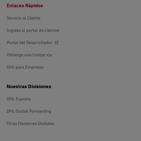
Pie
Enlaces Rápidos
de
página
Servicio al Cliente
Ingrese al portal de clientes
Portal del Desarrollador
Obtenga una Cotización
DHL para Empresas
Nuestras Divisiones
DHL Express
DHL Global Forwarding
Otras Divisiones Globales