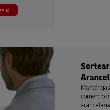
eb.
Sortear
Arancel
Manténgase
comercio m
arancelari