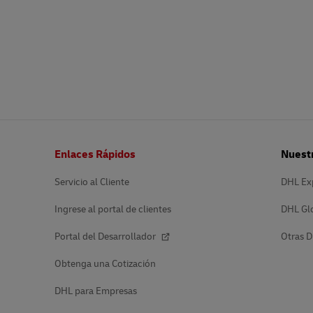
Pie
Enlaces Rápidos
Nuestr
de
página
Servicio al Cliente
DHL Ex
Ingrese al portal de clientes
DHL Gl
Portal del Desarrollador
Otras D
Obtenga una Cotización
DHL para Empresas