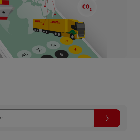
Ícono de buscar
ar