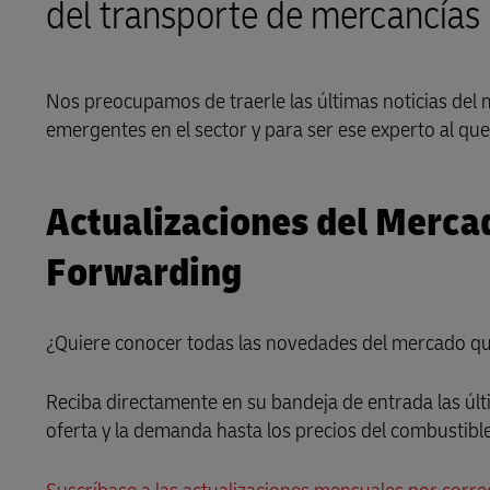
del transporte de mercancías
LifeTrack
Nos preocupamos de traerle las últimas noticias del m
Conozca Más Acerca de los
emergentes en el sector y para ser ese experto al que
Portales
Actualizaciones del Merca
Forwarding
¿Quiere conocer todas las novedades del mercado que 
Reciba directamente en su bandeja de entrada las últ
oferta y la demanda hasta los precios del combustible 