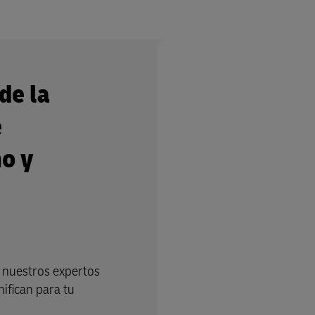
de la
e
o y
 nuestros expertos
nifican para tu