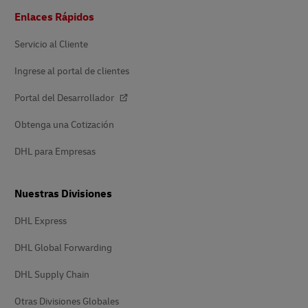
Pie
Enlaces Rápidos
de
página
Servicio al Cliente
Ingrese al portal de clientes
Portal del Desarrollador
Obtenga una Cotización
DHL para Empresas
Nuestras Divisiones
DHL Express
DHL Global Forwarding
DHL Supply Chain
Otras Divisiones Globales