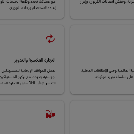
ية، وخفض انبعاثات الكربون، وإبراز
مع عملائنا، نحدد وظيفة الخدمات اللوج
إعادة الاستخدام وإعادة التوزيع.
التجارة العكسية والتدوير
سمية العالمية وحتى الإطلاقات المحلية.
تعمل المواقف الإيجابية للمستهلكين ت
على سلسلة توريد موثوقة.
لوجستية جديدة. مع تركيز المستهلكين عل
التدوير. توفر DHL حلول التجارة العكسية المبتكرة.