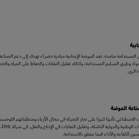
ابية
لمستدامة صامدة. تعد الموضة الإيجابية مبادرة خضراء تهدف إلى دعم الصناعة 
اد وطرق التسليم المستدامة، وكذلك تقليل النفايات والحفاظ على المياه والحد م
دائري.
ناعة الموضة
ء الاصطناعي تأثيرًا كبيرًا على تجار التجزئة في مجال الأزياء ومتطلباتهم اللوجست
الوطنية والدولية الناشئة، وتقليل النفايات في الإنتاج والنقل. في شركة DHL، نستخدم
ين الكفاءة والأداء فيما يتعلق بالاستدامة.