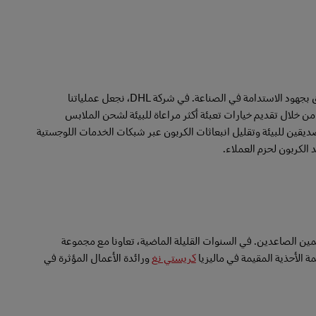
تُعد الخدمات اللوجستية في صناعة الموضة أمرًا بالغ الأهمية يجب وضعه في الحسبان فيما يتعلق بجهود الاستدامة في الصناعة. في شركة DHL، نجعل عملياتنا
من خلال تقديم خيارات تعبئة أكثر مراعاة للبيئة لشحن الملابس
ديقين للبيئة وتقليل انبعاثات الكربون عبر شبكات الخدمات اللوجستية
ئدة والمصممين الصاعدين. في السنوات القليلة الماضية، تعاونا مع مجموعة
كريستي نغ
ورائدة الأعمال المؤثرة في