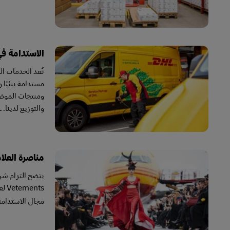
الاستدامة ف
مستدامة بيئيًا
ومنتجات الموضة 
والتوزيع لدينا. DHL هي الشركة الرائدة في السوق لتوفير معلومات دقيقة بشأن تأثير ثاني أكسيد الكربون لحزم العملاء.
مناصرة العلام
Vetements لعرض قضايا البيئة، بالإضافة إلى شراكتنا مع مصممين شباب وواعدين مثل مصممة الأحذية المقيمة في ماليزيا
مجال الاستدام