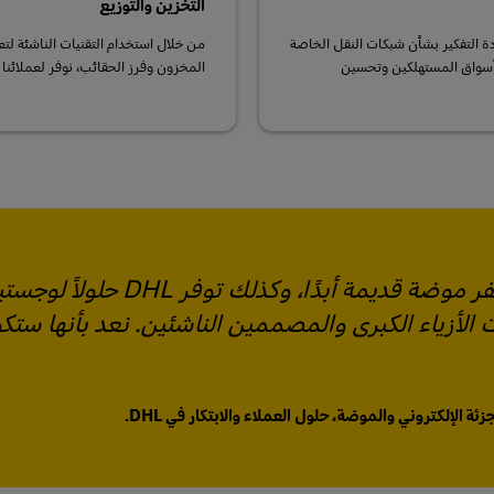
التخزين والتوزيع
ناعة الموضة، تساعد DHL العملاء على إعادة التفكير بشأن شبكات النقل الخاصة
ى أسواق المستهلكين وتحسين
المخزون وفرز الحقائب، نوفر لعملائنا
"لن يصبح اللون الأحمر والأصفر موضة قديمة أبدًا، وكذلك توفر DHL حلولاً
الأزياء الكبرى والمصممين الناشئين. نعد بأنها ستك
زئة الإلكتروني والموضة، حلول العملاء والابتكار في DHL.