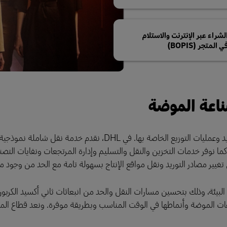
لشراء عبر الإنترنت والاستلام
ي المتجر (BOPIS)
ناعة الموضة
تعتمد شركات الموضة على الخدمات اللوجستية لإدارة سلسلة التوريد وعمليات التوزيع الخاصة بها. في DHL، نق
ا نوفر خدمات التخزين والنقل والتسليم وإدارة المرتجعات ونفايات التصني
ي تغيير مصادر التوريد ونقل مواقع الإنتاج بسهولة تامة مع الحد من وجود 
 في البيئة، وذلك بتحسين مسارات النقل والحد من انبعاثات ثاني أكسيد الكربو
هات الموضة وأنماطها في الوقت المناسب وبطريقة موفرة. ونعد قطاع المو