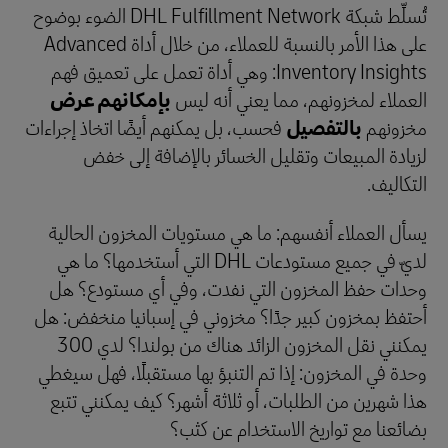
تُسلِّط شبكة DHL Fulfillment Network الضوء بوضوح
على هذا الأمر بالنسبة للعملاء، من خلال أداة Advanced
Inventory Insights: وهي أداة تعمل على تعميق فهم
العملاء لمخزونهم، مما يعني أنه ليس
بإمكانهم عرض
مخزونهم
بالتفصيل
فحسب، بل يمكنهم أيضًا اتخاذ إجراءات
لزيادة المبيعات وتقليل الخسائر بالإضافة إلى خفض
التكاليف.
يسأل العملاء أنفسهم: ما هي مستويات المخزون الحالية
لديّ في جميع مستودعات DHL التي أستخدمها؟ ما هي
وحدات حفظ المخزون التي نفدت، وفي أي مستودع؟ هل
أحتفظ بمخزون كبير جدًا؟ مخزوني في إسبانيا منخفض: هل
يمكنني نقل المخزون الزائد هناك من بولندا؟ لدي 300
وحدة في المخزون: إذا تم التنبؤ بها مستقبلًا، فهل سيغطي
هذا شهرين من الطلبات، أو ثلاثة أشهر؟ كيف يمكنني تتبع
بضائعنا مع تواريخ الاستخدام عن كثب؟