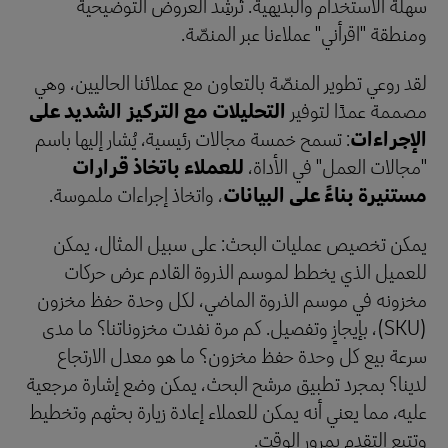
سهلة الاستخدام والبديهية. تُرشِد العروض التوضيحية
ومنطقة "اقرأني" عملاءنا عبر المنصّة.
لقد روعي تطوير المنصّة بالتعاون مع عملائنا الحاليين، وهي
مصممة عمدًا لتوفير
التحليلات مع التركيز الشديد على
الإجراءات
: تسمح خمسة مجالات رئيسية، يُشار إليها باسم
"مجالات العمل" في الأداة،
للعملاء باتخاذ قرارات
مستنيرة بناءً على البيانات
، واتخاذ إجراءات ملموسة.
يمكن تخصيص عمليات البحث: على سبيل المثال، يمكن
للعميل الذي يخطط لموسم الذروة القادم عرض حركات
مخزونه في موسم الذروة الماضي، لكل وحدة حفظ مخزون
(SKU)، بإيجازٍ وتفصيل. كم مرة نفدت مخزوناتنا؟ ما مدى
سرعة بيع كل وحدة حفظ مخزون؟ ما هو معدل الارتجاع
لدينا؟ بمجرد تطبيق مرشح البحث، يمكن وضع إشارة مرجعية
عليه، مما يعني أنه يمكن للعملاء إعادة زيارة بحثهم وتخطيط
وتتبع التقدم بمرور الوقت.