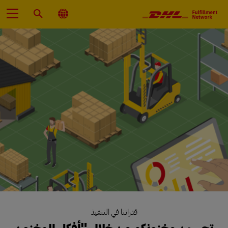
الإنتقال
الابتدائي
اختر
بحث
قائمة
موقعا
الطعام
قدراتنا في التنفيذ
تحسين مخزونكم من خلال "أفكار المخزون