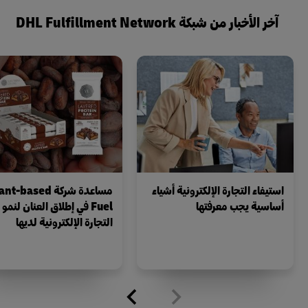
آخر الأخبار من شبكة DHL Fulfillment Network
استيفاء التجارة الإلكترونية أشياء
مساعدة شركة t-based
أساسية يجب معرفتها
Fuel في إطلاق العنان لنمو
التجارة الإلكترونية لديها