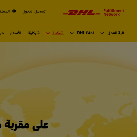
لتنقل
المحتوى
تسجيل الدخول
المملكة
الإنتقال
الابتدائي
آلية العمل
لماذا DHL
شبكتنا
شركاؤنا
الأسعار
مرا
على مقربة م