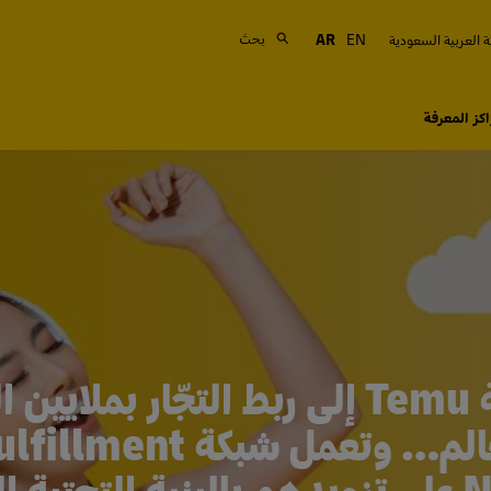
بحث
 العربية السعودية
EN
AR
كز المعرفة
تؤدي منصّة Temu إلى ربط التجّار بمل
حول العالم… وتعمل شبكة t
Network على تزويدهم بالبنية التحتية