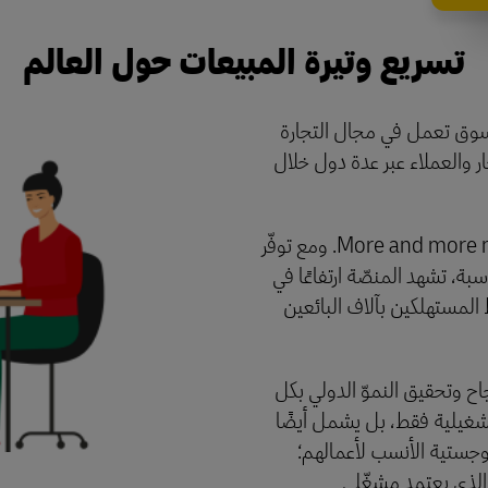
تسريع وتيرة المبيعات حول العالم
Tem في عام 2022، وهي سوق تعمل في مجال التجارة
ّار والعملاء عبر عدة دول خلال
More and more merchants are selling through Temu. ومع توفّر
ة، تشهد المنصّة ارتفاعًا في
 المستهلكين بآلاف البائعين
ر من النجاح وتحقيق النموّ الدولي بكل
تشغيلية فقط، بل يشمل أيضًا
وجستية الأنسب لأعمالهم؛
روع التعاون الذي يعتمد مشغّلي