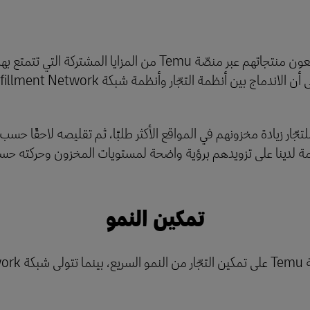
وبفضل هذه الشراكة، يستفيد التجّار الذين يبيعون منتجاتهم عبر منصّة
تجّار زيادة مخزونهم في المواقع الأكثر طلبًا، ثم تقليصه لاحقًا حس
ة لدينا على تزويدهم برؤية واضحة لمستويات المخزون وحركته حس
تمكين النمو