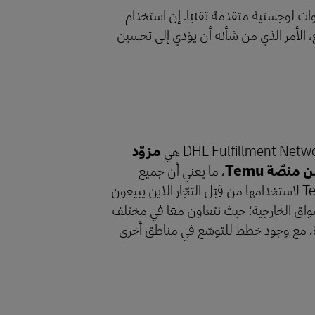
ات لوجستية متقدمة تقنيًا. إن استخدام
افي واسع، الأمر الذي من شأنه أن يؤدي إلى تحسين
مزوّد
صّة Temu
، ما يعني أن جميع
مستودعاتنا معتمدة من Temu لاستخدامها من قِبَل التجّار الذين يبيعون
سواق الخارجية؛ حيث نتعاون معًا في مختلف
حدة، مع وجود خطط للتوسّع في مناطق أخرى