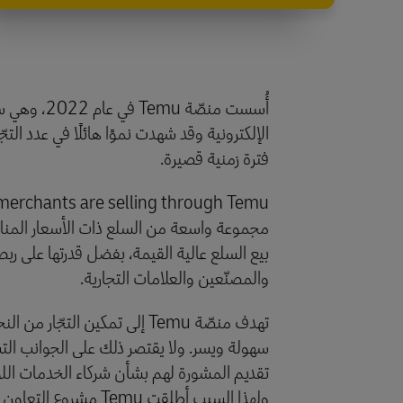
أُسست منصّة u
الإلكترونية وقد شهدت نموًا هائلًا في عدد التج
فترة زمنية قصيرة.
مجموعة واسعة من السلع ذات الأسعار المناسب
بيع السلع عالية القيمة، بفضل قدرتها على ربط
والمصنّعين والعلامات التجارية.
تهدف منصّة Temu إلى تمكين التجّا
سهولة ويسر. ولا يقتصر ذلك على الجوانب ال
تقديم المشورة لهم بشأن شركاء الخدمات الل
ولهذا السبب أطلقت Temu مش