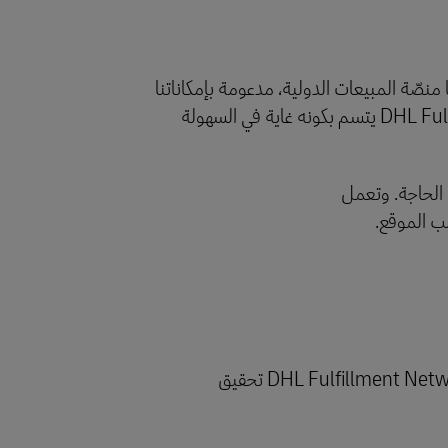
 Temu من المزايا المشتركة التي تتمتع بها منصّة المبيعات الدولية، مدعومة بإمكاناتنا
وشبكتنا العالمية لتنفيذ الطلبات، بالإضافة إلى أن الاندماج بين أنظمة التجّار وأنظمة شبكة DHL Fulfillment Network يتسم بكونه غاية في السهولة
ب الحاجة. وتعمل
ب الموقع.
عالم كامل من الفرص بانتظاركم: تعمل منصّة Temu على تمكين التجّار من النمو السريع، بينما تتولى شبكة DHL Fulfillment Network تحقيق