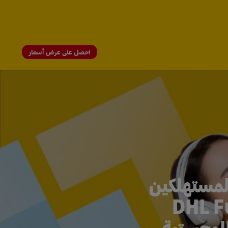
احصل على عرض أسعار
ايين المستهلكين
DHL Fulfillmen
 اللوجستية