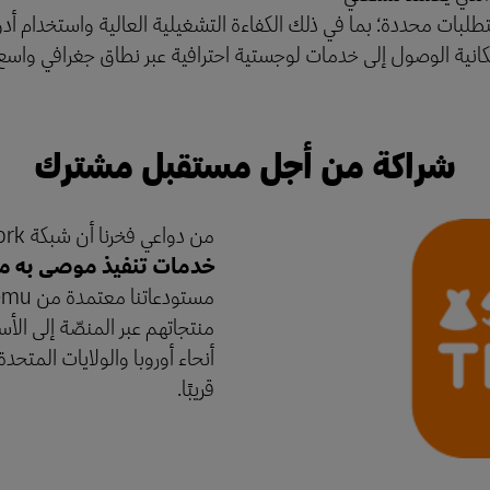
طلبات محددة؛ بما في ذلك الكفاءة التشغيلية العالية واستخدام أدو
من Temu يمنح التجّار إمكانية الوصول إلى خدمات لوجستية احترافية عبر نطاق جغر
شراكة من أجل مستقبل مشترك
من دواعي فخرنا أن شبكة DHL Fulfillment Network هي
خدمات تنفيذ موصى به من من
منتجاتهم عبر المنصّة إلى الأ
أنحاء أوروبا والولايات المت
قريبًا.