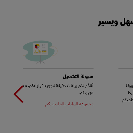
 سهل ويسير
xt
on
سهولة التشغيل
هولة
نُقدِّم لكم بيانات دقيقة لتوجيه قراراتكم، مع التتبع الكامل
يط
تجربتكم.
xt
وأنظمتكم
مجموعة البيانات الخاصة بكم