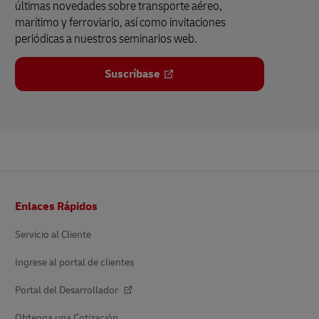
últimas novedades sobre transporte aéreo,
marítimo y ferroviario, así como invitaciones
periódicas a nuestros seminarios web.
Suscríbase
Pie
Enlaces Rápidos
de
página
Servicio al Cliente
Ingrese al portal de clientes
Portal del Desarrollador
Obtenga una Cotización