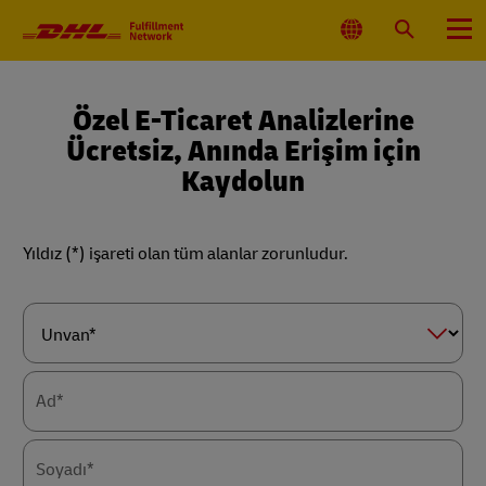
Ana
Gezinim
Konum
Ara
Menü
Seç
Özel E-Ticaret Analizlerine
Ücretsiz, Anında Erişim için
Kaydolun
Yıldız (*) işareti olan tüm alanlar zorunludur.
Forms
Summary
Unvan*
Ad*
Soyadı*