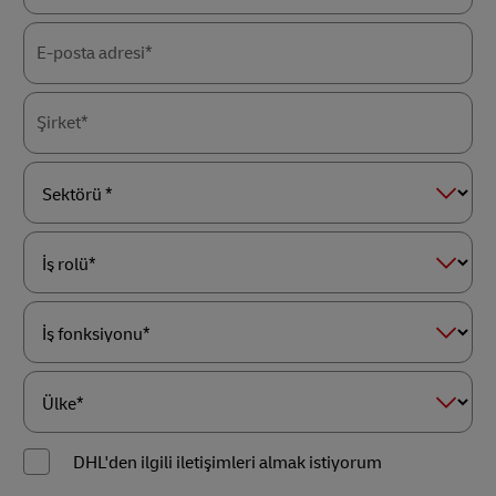
E-posta adresi*
Şirket*
Sektörü
*
İş
rolü*
İş
fonksiyonu*
Ülke*
DHL'den ilgili iletişimleri almak istiyorum