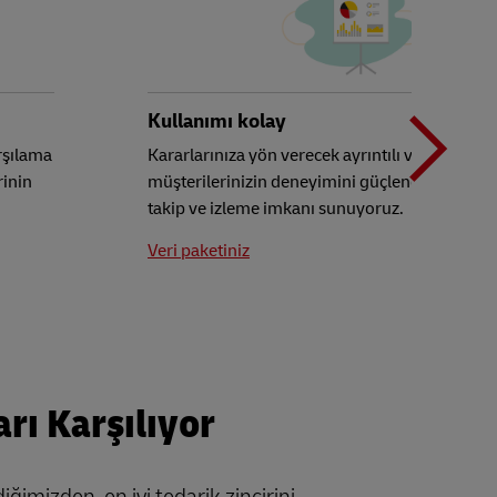
İ
d
Kullanımı kolay
arşılama
Kararlarınıza yön verecek ayrıntılı verilerin yanı
rinin
müşterilerinizin deneyimini güçlendirmek için
m
takip ve izleme imkanı sunuyoruz.
Veri paketiniz
rı Karşılıyor
ğimizden, en iyi tedarik zincirini