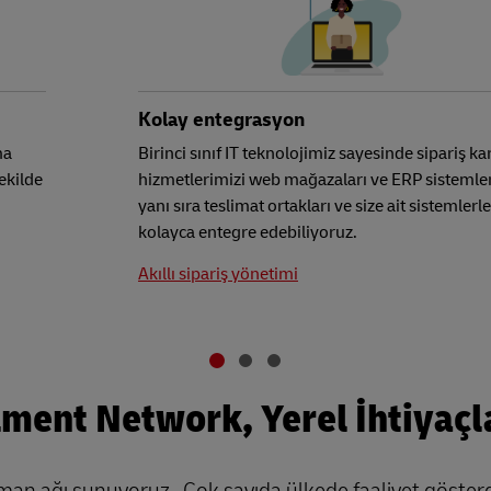
Kolay entegrasyon
ma
Birinci sınıf IT teknolojimiz sayesinde sipariş k
şekilde
hizmetlerimizi web mağazaları ve ERP sistemle
yanı sıra teslimat ortakları ve size ait sistemlerle
kolayca entegre edebiliyoruz.
Akıllı sipariş yönetimi
llment Network, Yerel İhtiyaçla
zman ağı sunuyoruz. Çok sayıda ülkede faaliyet gösterdi