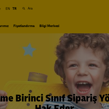
Ara
e
EN
TR
arımız
Fiyatlandırma
Bilgi Merkezi
tme Birinci Sınıf Sipariş Y
Hak Eder