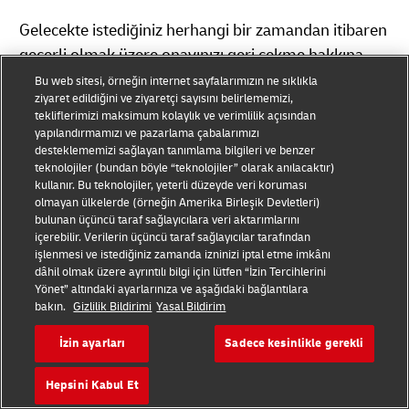
Gelecekte istediğiniz herhangi bir zamandan itibaren
geçerli olmak üzere onayınızı geri çekme hakkına
sahipsiniz.
Bu web sitesi, örneğin internet sayfalarımızın ne sıklıkla
ziyaret edildiğini ve ziyaretçi sayısını belirlememizi,
tekliflerimizi maksimum kolaylık ve verimlilik açısından
Hakkınızı kullanmak için "Sorumlu Kimdir?" başlığı
yapılandırmamızı ve pazarlama çabalarımızı
desteklememizi sağlayan tanımlama bilgileri ve benzer
altındaki iletişim bilgilerini kullanarak bizimle
teknolojiler (bundan böyle “teknolojiler” olarak anılacaktır)
iletişime geçmeniz yeterlidir.
kullanır. Bu teknolojiler, yeterli düzeyde veri koruması
olmayan ülkelerde (örneğin Amerika Birleşik Devletleri)
bulunan üçüncü taraf sağlayıcılara veri aktarımlarını
içerebilir. Verilerin üçüncü taraf sağlayıcılar tarafından
Peki, Ya Veri Güvenliği?
işlenmesi ve istediğiniz zamanda izninizi iptal etme imkânı
dâhil olmak üzere ayrıntılı bilgi için lütfen “İzin Tercihlerini
Yönet” altındaki ayarlarınıza ve aşağıdaki bağlantılara
DHL verilerinizin gizliliğini son derece ciddiye
bakın.
Gizlilik Bildirimi
Yasal Bildirim
almaktadır. Verilerinizi güvende tutmak için çeşitli
İzin ayarları
Sadece kesinlikle gerekli
stratejiler, politikalar ve önlemleri uygulamaya
koyduk. Güvenlik önlemlerimizi yakından
Hepsini Kabul Et
denetliyoruz. Güvenlik duvarları, ağ izinsiz giriş