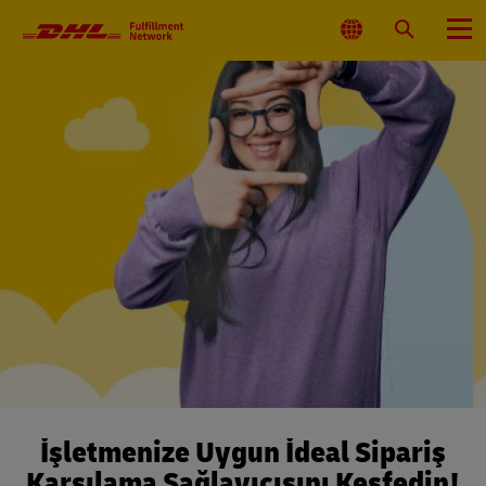
Ana
Gezinim
Konum
Ara
Menü
Seç
İşletmenize Uygun İdeal Sipariş
Karşılama Sağlayıcısını Keşfedin!