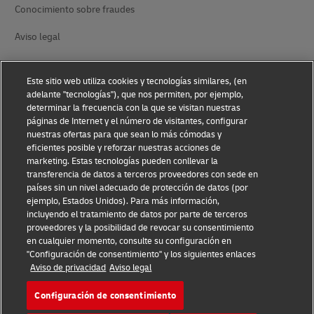
Conocimiento sobre fraudes
Aviso legal
Condiciones de uso
Este sitio web utiliza cookies y tecnologías similares, (en
Aviso de privacidad
adelante "tecnologías"), que nos permiten, por ejemplo,
determinar la frecuencia con la que se visitan nuestras
Información adicional
páginas de Internet y el número de visitantes, configurar
nuestras ofertas para que sean lo más cómodas y
Ajustes de cookies
eficientes posible y reforzar nuestras acciones de
marketing. Estas tecnologías pueden conllevar la
transferencia de datos a terceros proveedores con sede en
Síganos
países sin un nivel adecuado de protección de datos (por
ejemplo, Estados Unidos). Para más información,
incluyendo el tratamiento de datos por parte de terceros
proveedores y la posibilidad de revocar su consentimiento
en cualquier momento, consulte su configuración en
"Configuración de consentimiento" y los siguientes enlaces
2026 © - todos los derechos reservados
Aviso de privacidad
Aviso legal
Configuración de consentimiento