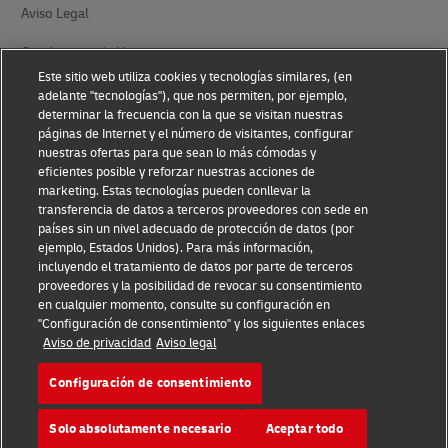
Aviso Legal
Condiciones de Uso
Este sitio web utiliza cookies y tecnologías similares, (en
Aviso de privacidad
adelante "tecnologías"), que nos permiten, por ejemplo,
determinar la frecuencia con la que se visitan nuestras
Información Adicional
páginas de Internet y el número de visitantes, configurar
nuestras ofertas para que sean lo más cómodas y
Ajustes de Cookies
eficientes posible y reforzar nuestras acciones de
marketing. Estas tecnologías pueden conllevar la
transferencia de datos a terceros proveedores con sede en
Síganos
países sin un nivel adecuado de protección de datos (por
ejemplo, Estados Unidos). Para más información,
incluyendo el tratamiento de datos por parte de terceros
proveedores y la posibilidad de revocar su consentimiento
en cualquier momento, consulte su configuración en
"Configuración de consentimiento" y los siguientes enlaces
2026 © - todos los derechos reservados
Aviso de privacidad
Aviso legal
Configuración de consentimiento
Solo absolutamente necesario
Aceptar todo