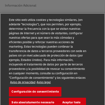
Información Adicional
Ajustes de Cookies
Este sitio web utiliza cookies y tecnologías similares, (en
adelante "tecnologías"), que nos permiten, por ejemplo,
Síganos
determinar la frecuencia con la que se visitan nuestras
páginas de Internet y el número de visitantes, configurar
nuestras ofertas para que sean lo más cómodas y
eficientes posible y reforzar nuestras acciones de
marketing. Estas tecnologías pueden conllevar la
transferencia de datos a terceros proveedores con sede en
2026 © - todos los derechos reservados
países sin un nivel adecuado de protección de datos (por
ejemplo, Estados Unidos). Para más información,
incluyendo el tratamiento de datos por parte de terceros
proveedores y la posibilidad de revocar su consentimiento
en cualquier momento, consulte su configuración en
"Configuración de consentimiento" y los siguientes enlaces
Aviso de privacidad
Aviso legal
Abrir
Abrir
nueva
enlace
ventana
externo
Configuración de consentimiento
Solo absolutamente necesario
Aceptar todo