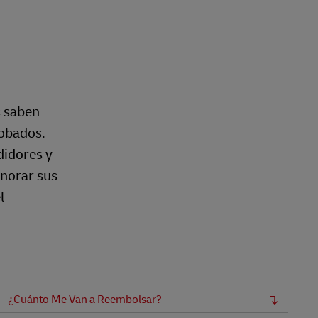
s saben
robados.
didores y
gnorar sus
l
¿Cuánto Me Van a Reembolsar?