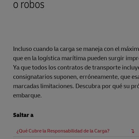
o robos
LifeTrack
Conozca Más Acerca de los
Portales
Incluso cuando la carga se maneja con el máxi
que en la logística marítima pueden surgir imp
Ya que todos los contratos de transporte incluy
consignatarios suponen, erróneamente, que esa 
marcadas limitaciones. Descubra por qué su pr
embarque.
Saltar a
¿Qué Cubre la Responsabilidad de la Carga?