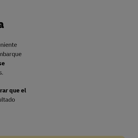
a
eniente
 embarque
se
s.
ar que el
ultado