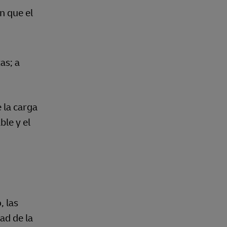
n que el
as; a
 la carga
ble y el
, las
ad de la