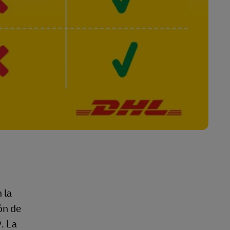
 la
ón de
. La