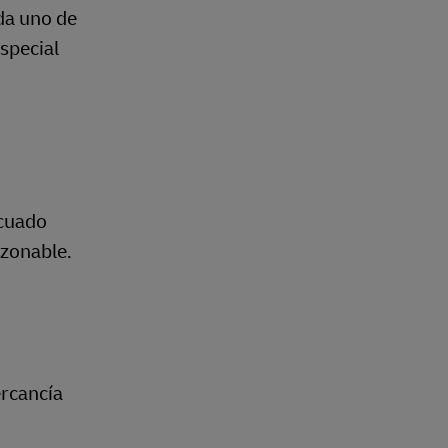
da uno de
special
ecuado
azonable.
ercancía