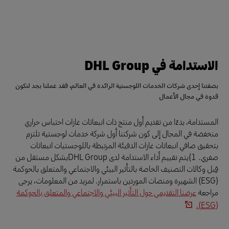
الاستدامة في DHL Group
بصفتنا إحدى شركات الخدمات اللوجستية الرائدة في العالم، فقد عملنا بجد لنكون
قدوة في مجال الأعمال
المستدامة، بدءًا من تقديم أول منتج ذات انبعاثات غازات احتباس حراري
منخفضة في المجال إلى كون شركتنا أول شركة خدمات لوجستية تلتزم
بتحقيق صافي انبعاثات غازات الدفيئة المرتبطة باللوجستيات انبعاثات
صفري. 1)يتم تقييم أداء الاستدامة لدى DHL Groupبشكل مستقل من
قِبل وكالات التصنيف الخاصة بالتأثير البيئي والاجتماعي والمتعلق بالحوكمة
(ESG) الشهيرة ومنصات الموردين باستمرار. لمزيد من المعلومات، يرجى
مراجعة
عرضنا التقديمي حول التأثير البيئي والاجتماعي والمتعلق بالحوكمة
(ESG).