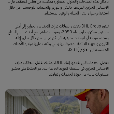
بإمكان هذه المنتجات والحلول المتطورة تمكينك من تقليل انبعاثات غازات
الاحتباس الحراري المرتبطة بالنقل والتوزيع والخدمات اللوجستية من خلال
استخدام حلول النقل البديلة والوقود المستدام.
تلتزم DHL Group بخفض انبعاثات غازات الاحتباس الحراري إلى أدنى
مستوى ممكن بحلول عام 2050، وهو ما يتماشى مع أحدث علوم المناخ.
وستتم موازنة أي انبعاثات متبقية لا يمكن تجنبها من خلال تدابير إزالة
الكربون وتخزينه الدائمة المعترف بها والتي وافقت عليها مبادرة الأهداف
المستندة إلى العلوم (SBTi).
بفضل الخدمات التي تقدمها إليك DHL، يمكنك تقليل انبعاثات غازات
الاحتباس الحراري في سلسلة التوريد الخاصة بك، مع الحفاظ على تحقيق
مستويات عالية من جودة الخدمات وكفاءتها.