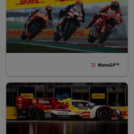
MotoGP™‎