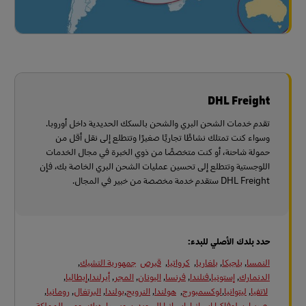
DHL Freight
تقدم خدمات الشحن البري والشحن بالسكك الحديدية داخل أوروبا.
وسواء كنت تمتلك نشاطًا تجاريًا صغيرًا وتتطلع إلى نقل أقل من
حمولة شاحنة، أو كنت متخصصًا من ذوي الخبرة في مجال الخدمات
اللوجستية وتتطلع إلى تحسين عمليات الشحن البري الخاصة بك، فإن
DHL Freight ستقدم خدمة مخصصة من خبير في المجال.
حدد بلدك الأصلي للبدء:
النمسا
,
بلجيكا
,
بلغاريا
,
كرواتيا
,
قبرص
جمهورية التشيك
,
الدنمارك
,
إستونيا
,
فنلندا
,
فرنسا
,
اليونان
,
المجر
,
أيرلندا
,
إيطاليا
,
لاتفيا
,
ليتوانيا
,
لوكسمبورج
,
هولندا
,
النرويج
,
بولندا
,
البرتغال
,
رومانيا
,
صربيا
,
سلوفاكيا
,
إسبانيا
,
إسبانيا
,
السويد
,
سويسرا
,
ديك رومى
,
المملكة