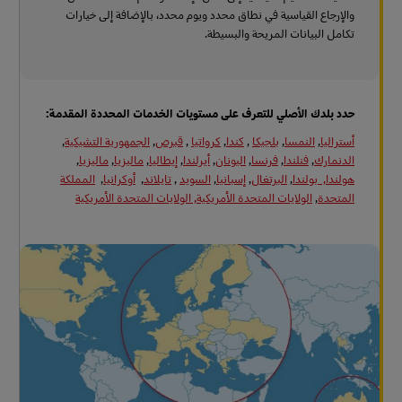
والإرجاع القياسية في نطاق محدد ويوم محدد، بالإضافة إلى خيارات
تكامل البيانات المريحة والبسيطة.
حدد بلدك الأصلي للتعرف على مستويات الخدمات المحددة المقدمة:
أستراليا
,
النمسا
,
بلجيكا
,
كندا
,
كرواتيا
,
قبرص
,
الجمهورية التشيكية
,
الدنمارك
,
فنلندا
,
فرنسا
,
اليونان
,
أيرلندا
,
إيطاليا
,
ماليزيا
,
ماليزيا
,
هولندا,
بولندا
,
البرتغال
,
إسبانيا
,
السويد
,
تايلاند
,
أوكرانيا
,
المملكة
المتحدة
,
الولايات المتحدة الأمريكية, الولايات المتحدة الأمريكية